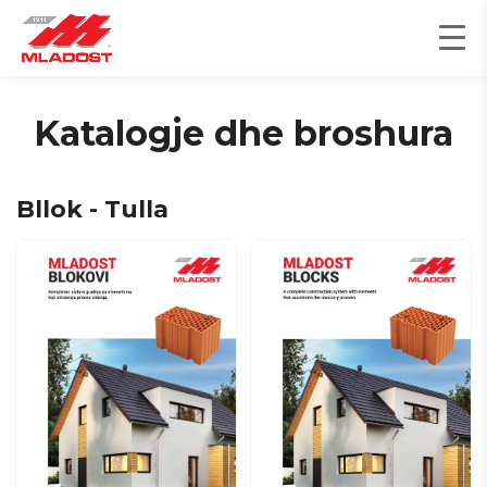
Skip
to
content
Katalogje dhe broshura
Bllok - Tulla