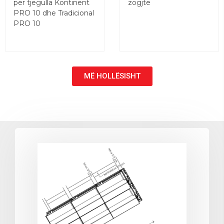
për tjegulla Kontinent
zogjtë
PRO 10 dhe Tradicional
PRO 10
MË HOLLËSISHT