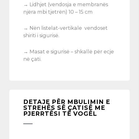
→ Lidhjet (vendosja e membranës
njëra mbi tjetrën) 10 – 15 cm
→ Nën listelat-vertikale vendoset
shiriti i sigurisë.
→ Masat e sigurisë – shkallë për ecje
në çati.
DETAJE PËR MBULIMIN E
STREHËS SË ÇATISË ME
PJERRTËSI TË VOGËL