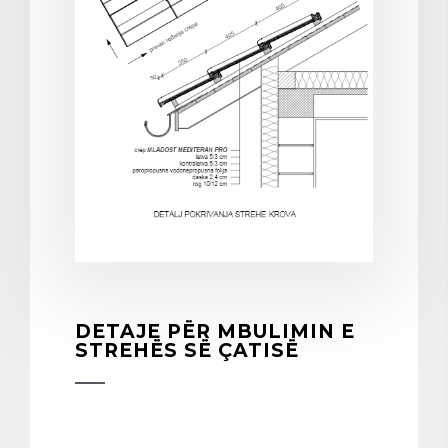
DETAJE PËR MBULIMIN E
STREHËS SË ÇATISË