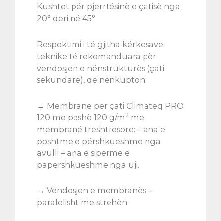
Kushtet për pjerrtësinë e çatisë nga
20° deri në 45°
Respektimi i të gjitha kërkesave
teknike të rekomanduara për
vendosjen e nënstrukturës (çati
sekundare), që nënkupton:
→ Membranë për çati Climateq PRO
2
120 me peshë 120 g/m
me
membranë treshtresore: – ana e
poshtme e përshkueshme nga
avulli – ana e sipërme e
papërshkueshme nga uji.
→ Vendosjen e membranës –
paralelisht me strehën