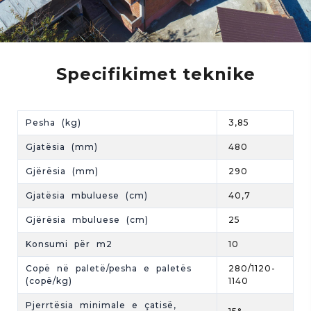
Specifikimet teknike
Pesha (kg)
3,85
Gjatësia (mm)
480
Gjërësia (mm)
290
Gjatësia mbuluese (cm)
40,7
Gjërësia mbuluese (cm)
25
Konsumi për m2
10
Copë në paletë/pesha e paletës
280/1120-
(copë/kg)
1140
Pjerrtësia minimale e çatisë,