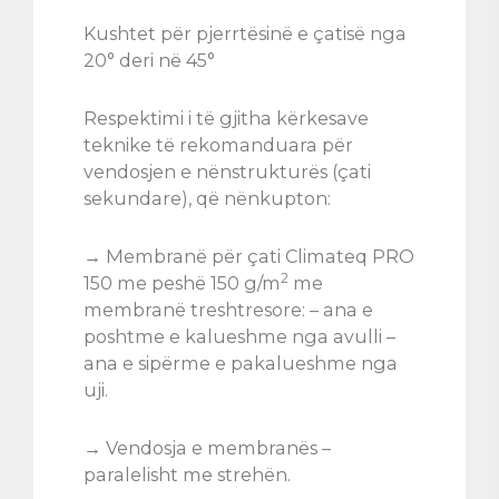
Kushtet për pjerrtësinë e çatisë nga
20° deri në 45°
Respektimi i të gjitha kërkesave
teknike të rekomanduara për
vendosjen e nënstrukturës (çati
sekundare), që nënkupton:
→ Membranë për çati Climateq PRO
2
150 me peshë 150 g/m
me
membranë treshtresore: – ana e
poshtme e kalueshme nga avulli –
ana e sipërme e pakalueshme nga
uji.
→ Vendosja e membranës –
paralelisht me strehën.