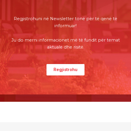
Regjistrohuni
në
Newsletter
tonë
për
të
qenë
të
informuar
!
Ju do
merni
informacionet
më
të
fundit
për
temat
aktuale
dhe
risitë
.
Regjistrohu