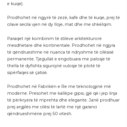
e kuqe).
Prodhohet në ngjyrë të zezë, kafe dhe të kuqe, prej të
cilave secila vjen në dy lloje, mat dhe me shkëlqim.
Paraqet një kombinim të stileve arkitekturore
mesdhetare dhe kontinentale. Prodhohet në ngjyra
të qëndrueshme në nuanca të ndryshme të cilësisë
permanente. Tjegullat e engobuara me palosje të
thella të dyfishta sigurojnë vulosje të plotë të
sipërfaqes së çatisë.
Prodhohet në Fabrikën e Re me teknologjinë më
moderne. Presohet me kallëpe gipsi, gjë që i jep linja
të përkryera të mprehta dhe elegante. Janë prodhuar
prej argjilës me cilësi të lartë me një garanci
qëndrueshmërie prej 50 vitesh.