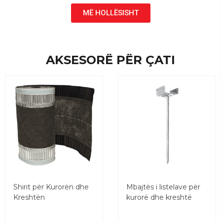
MË HOLLËSISHT
AKSESORË PËR ÇATI
Shirit për Kurorën dhe
Mbajtës i listelave për
Kreshtën
kurorë dhe kreshtë