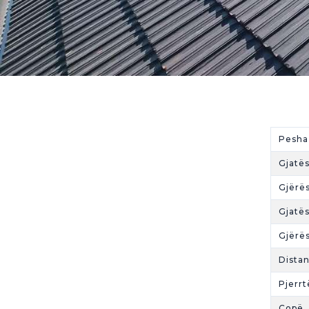
Pesha
Gjatë
Gjërë
Gjatë
Gjërë
Dista
Pjerr
Copë 