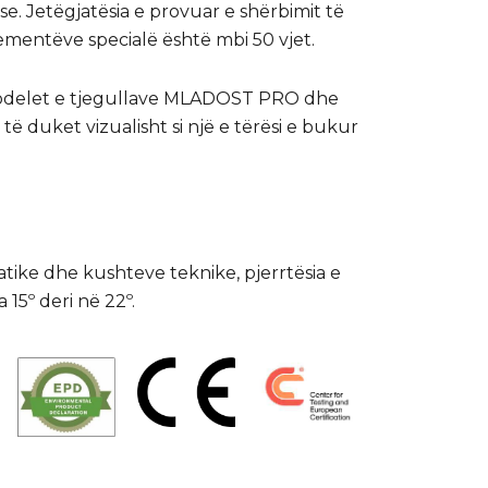
e. Jetëgjatësia e provuar e shërbimit të
lementëve specialë është mbi 50 vjet.
modelet e tjegullave MLADOST PRO dhe
 të duket vizualisht si një e tërësi e bukur
atike dhe kushteve teknike, pjerrtësia e
 15º deri në 22º.