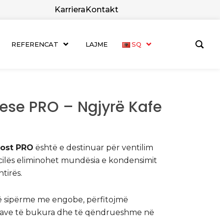
Karriera
Kontakt
REFERENCAT
LAJME
SQ
uese PRO – Ngjyrë Kafe
dost PRO
është e destinuar për ventilim
ë cilës eliminohet mundësia e kondensimit
tirës.
së sipërme me engobe, përfitojmë
yrave të bukura dhe të qëndrueshme në