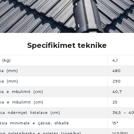
Specifikimet teknike
 (kg)
4,1
sia (mm)
480
sia (mm)
290
sia e mbulimit (cm)
40,7
sia e mbulimit (cm)
25
nca ndërmjet listelave (cm)
36,5 – 40
tësia minimale e çatisë, shkallë
15°
në paletë/pesha e paletës (copë/kg)
140/610