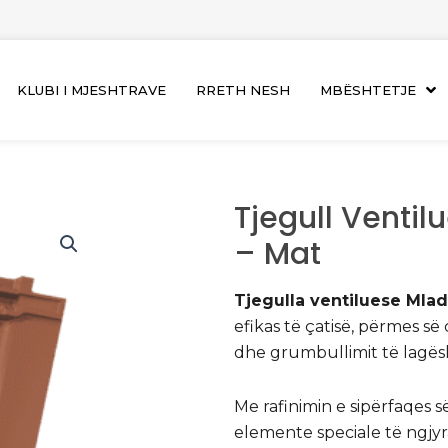
KLUBI I MJESHTRAVE
RRETH NESH
MBËSHTETJE
Tjegull Ventil
– Mat
Tjegulla ventiluese Mla
efikas të çatisë, përmes s
dhe grumbullimit të lagësh
Me rafinimin e sipërfaqes 
elemente speciale të ngj