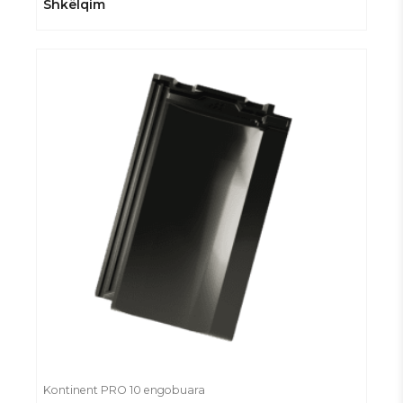
Shkëlqim
Kontinent PRO 10 engobuara