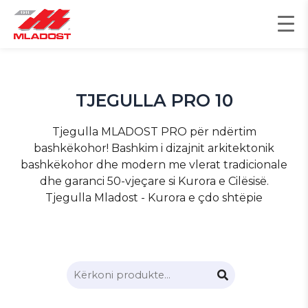
Skip
to
content
TJEGULLA PRO 10
Tjegulla MLADOST PRO për ndërtim
bashkëkohor! Bashkim i dizajnit arkitektonik
bashkëkohor dhe modern me vlerat tradicionale
dhe garanci 50-vjeçare si Kurora e Cilësisë.
Tjegulla Mladost - Kurora e çdo shtëpie