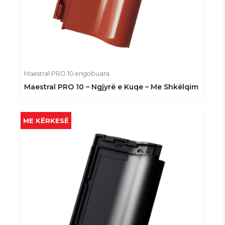
Maestral PRO 10 engobuara
Maestral PRO 10 – Ngjyrë e Kuqe – Me Shkëlqim
ME KËRKESË