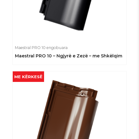
Maestral PRO 10 engobuara
Maestral PRO 10 – Ngjyrë e Zezë – me Shkëlqim
ME KËRKESË