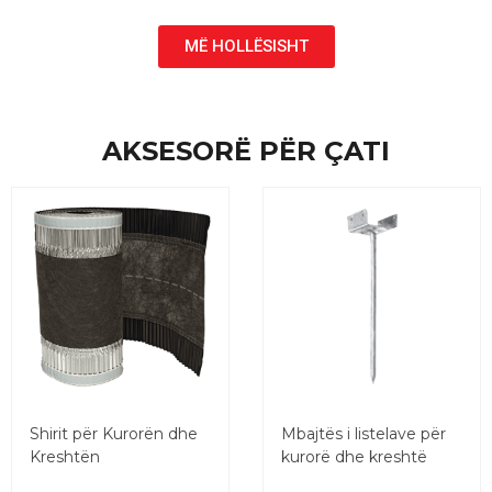
MË HOLLËSISHT
AKSESORË PËR ÇATI
Shirit për Kurorën dhe
Mbajtës i listelave për
Kreshtën
kurorë dhe kreshtë