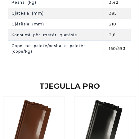
Pesha (kg)
3,42
Gjatësia (mm)
385
Gjërësia (mm)
210
Konsumi për metër gjatësie
2,8
Copë në paletë/pesha e paletës
160/593
(copë/kg)
TJEGULLA PRO