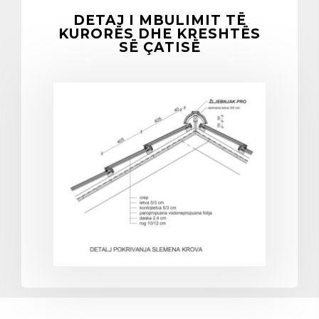
DETAJ I MBULIMIT TË
KURORËS DHE KRESHTËS
SË ÇATISË