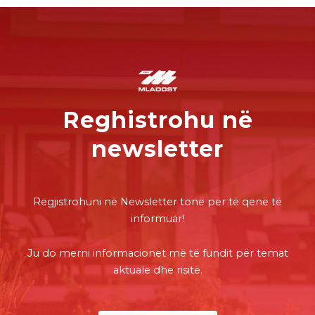
Reghistrohu në
newsletter
Regjistrohuni
në
Newsletter
tonë
për
të
qenë
të
informuar
!
Ju do
merni
informacionet
më
të
fundit
për
temat
aktuale
dhe
risitë
.