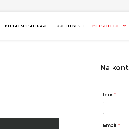
KLUBI I MJESHTRAVE
RRETH NESH
MBËSHTETJE
Na kont
Ime
*
Email
*