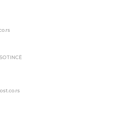
co.rs
SOTINCË
ost.co.rs