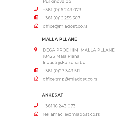
Puškinova bb
+381 (0)16 243 073
+381 (0)16 255 507
office@mladost.co.rs
MALLA PLLANË
DEGA PRODHIMI MALLA PLLANË
18423 Mala Plana
Industrijska zona bb
+381 (0)27 343 511
office.tmp@mladost.co.rs
ANKESAT
+381 16 243 073
reklamacije@mladost.co.rs