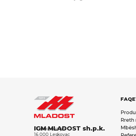
FAQE
Produ
Rreth
IGM MLADOST sh.p.k.
Mbësh
Pushkinova pn
16 000 Leskovac
Refer