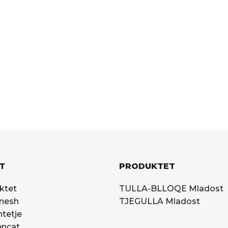
T
PRODUKTET
ktet
TULLA-BLLOQE Mladost
 nesh
TJEGULLA Mladost
tetje
encat