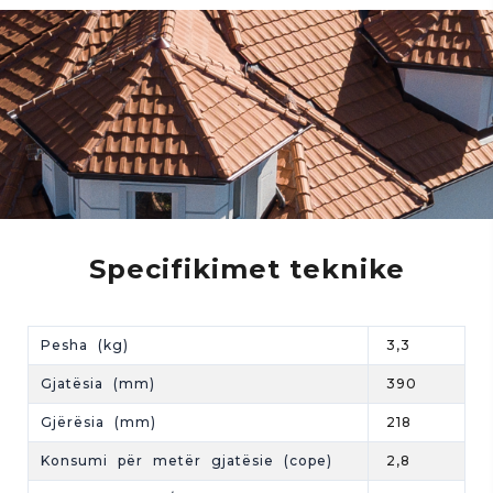
Specifikimet teknike
Pesha (kg)
3,3
Gjatësia (mm)
390
Gjërësia (mm)
218
Konsumi për metër gjatësie (cope)
2,8