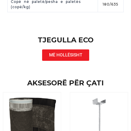
Copë në paletë/pesha e paletës
180/635
(copë/kg)
TJEGULLA ECO
MË HOLLËSISHT
AKSESORË PËR ÇATI