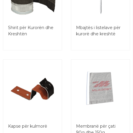
Shirit për Kurorën dhe
Mbajtës i listelave për
Kreshtën
kurorë dhe kreshtë
Kapse për kulmorë
Membranë për çati
90g dhe 150g