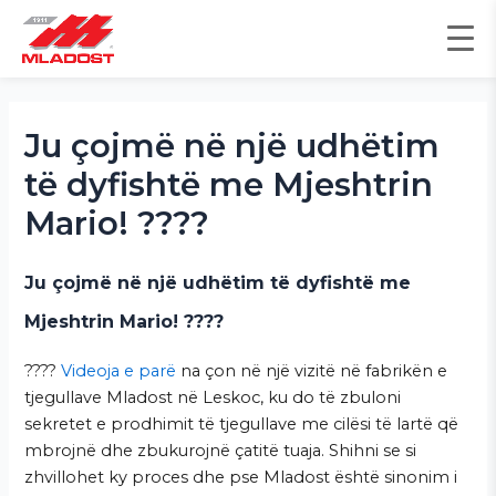
Skip
to
content
Post
navigation
Ju çojmë në një udhëtim
të dyfishtë me Mjeshtrin
Mario! ????️
Ju çojmë në një udhëtim të dyfishtë me
Mjeshtrin Mario! ????️
????
Videoja e parë
na çon në një vizitë në fabrikën e
tjegullave Mladost në Leskoc, ku do të zbuloni
sekretet e prodhimit të tjegullave me cilësi të lartë që
mbrojnë dhe zbukurojnë çatitë tuaja. Shihni se si
zhvillohet ky proces dhe pse Mladost është sinonim i