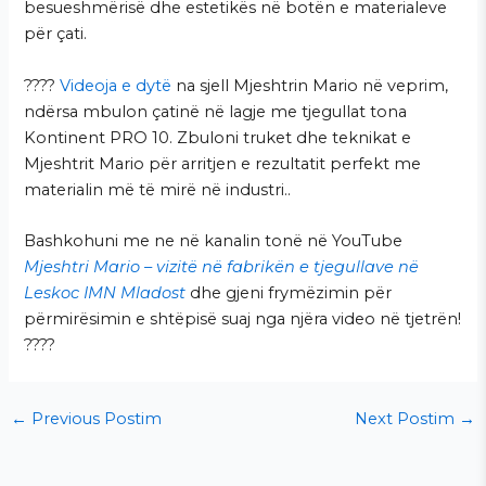
besueshmërisë dhe estetikës në botën e materialeve
për çati.
????
Videoja e dytë
na sjell Mjeshtrin Mario në veprim,
ndërsa mbulon çatinë në lagje me tjegullat tona
Kontinent PRO 10. Zbuloni truket dhe teknikat e
Mjeshtrit Mario për arritjen e rezultatit perfekt me
materialin më të mirë në industri..
Bashkohuni me ne në kanalin tonë në YouTube
Mjeshtri Mario – vizitë në fabrikën e tjegullave në
Leskoc IMN Mladost
dhe gjeni frymëzimin për
përmirësimin e shtëpisë suaj nga njëra video në tjetrën!
????
←
Previous Postim
Next Postim
→