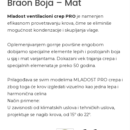
Braon Boja – Mat
Mladost ventilacioni crep PRO
je namenjen
efikasnom provetravanju krova, čime se eliminiše
mogućnost kondenzacije i skupljanja vlage.
Oplemenjivanjem gornje površine engobom
dobijamo specijalne elemente lepih i postojanih boja
u sjaj i mat varijantama. Dokazani vek trajanja crepa i
specijalnih elemenata je preko 50 godina.
Prilagođava se svim modelima MLADOST PRO crepa i
zbog toga će krov izgledati vizuelno kao jedna lepa i
harmonična celina
Način primene:
U zavisnosti od klimatskih uslova i tehničkih uslova,
projektuje se nagib krova, od 15º do 22º.