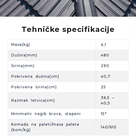
Tehničke specifikacije
Masa(kg)
4,1
Dužina(mm)
480
Širina(mm)
290
Pokrivena dužina(cm)
40,7
Pokrivena širina(cm)
25
36,5 –
Razmak letvica(cm)
40,5
Minimalni nagib krova, stepeni
15°
Komada na paleti/masa palete
140/610
(kom/kg)