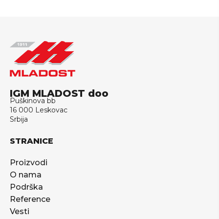
IGM MLADOST doo
Puškinova bb
16 000 Leskovac
Srbija
STRANICE
Proizvodi
O nama
Podrška
Reference
Vesti