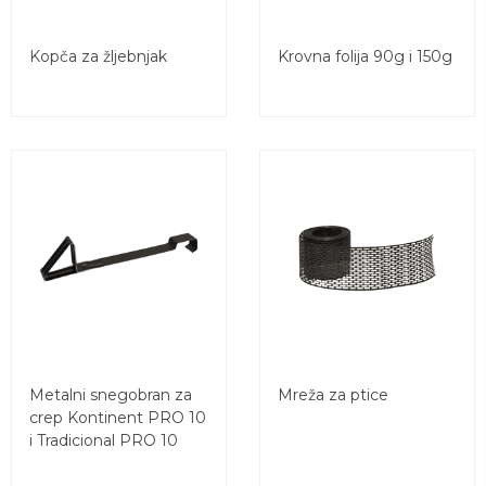
Kopča za žljebnjak
Krovna folija 90g i 150g
Metalni snegobran za
Mreža za ptice
crep Kontinent PRO 10
i Tradicional PRO 10