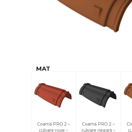
MAT
Coamă PRO 2 –
Coamă PRO 2 –
Co
culoare roșie –
culoare neagră –
c