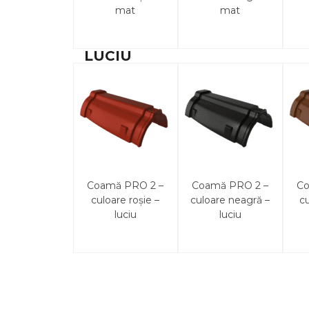
mat
mat
LUCIU
Coamă PRO 2 –
Coamă PRO 2 –
Co
culoare roșie –
culoare neagră –
c
luciu
luciu