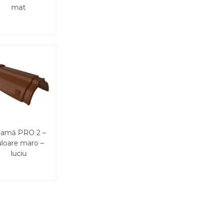
mat
amă PRO 2 –
uloare maro –
luciu