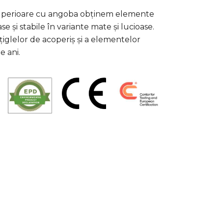
 superioare cu angoba obținem elemente
e și stabile în variante mate și lucioase.
țiglelor de acoperiș și a elementelor
e ani.