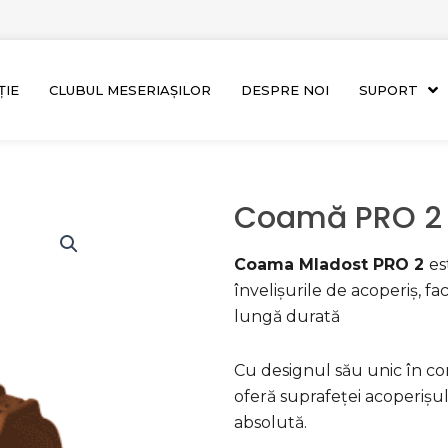
ȚIE
CLUBUL MESERIAȘILOR
DESPRE NOI
SUPORT
Coamă PRO 2 
Coama Mladost PRO 2
es
învelișurile de acoperiș, fa
lungă durată
Cu designul său unic în com
oferă suprafeței acoperișul
absolută.