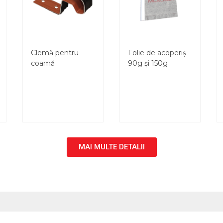
Clemă pentru
Folie de acoperiș
coamă
90g și 150g
MAI MULTE DETALII