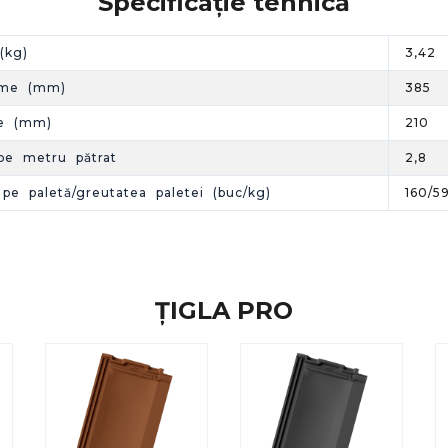
Specificație tehnică
(kg)
3,42
ime (mm)
385
e (mm)
210
pe metru pătrat
2,8
 pe paletă/greutatea paletei (buc/kg)
160/5
ȚIGLA PRO