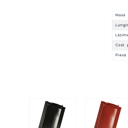
Masă 
Lung
Lățim
Cost 
Piesă