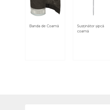
Banda de Coamă
Susținător șipcă
coamă