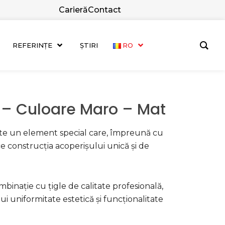
Carieră
Contact
REFERINȚE
ȘTIRI
RO
– Culoare Maro – Mat
te un element special care, împreună cu
ce construcția acoperișului unică și de
binație cu țigle de calitate profesională,
ui uniformitate estetică și funcționalitate