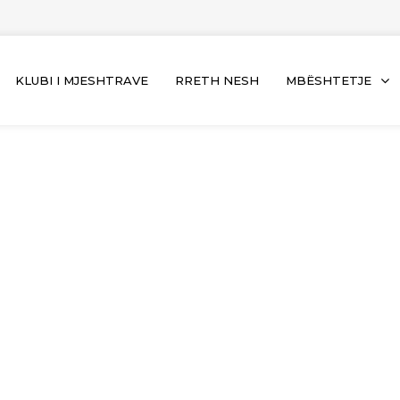
KLUBI I MJESHTRAVE
RRETH NESH
MBËSHTETJE