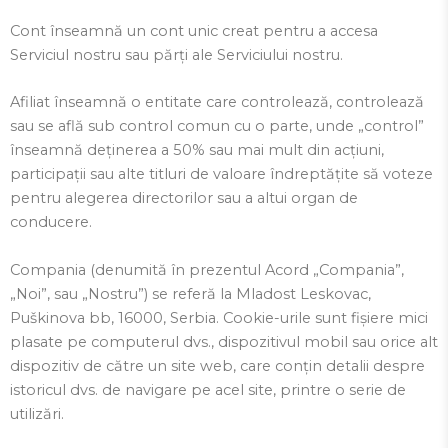
Cont înseamnă un cont unic creat pentru a accesa
Serviciul nostru sau părți ale Serviciului nostru.
Afiliat înseamnă o entitate care controlează, controlează
sau se află sub control comun cu o parte, unde „control”
înseamnă deținerea a 50% sau mai mult din acțiuni,
participații sau alte titluri de valoare îndreptățite să voteze
pentru alegerea directorilor sau a altui organ de
conducere.
Compania (denumită în prezentul Acord „Compania”,
„Noi”, sau „Nostru”) se referă la Mladost Leskovac,
Puškinova bb, 16000, Serbia. Cookie-urile sunt fișiere mici
plasate pe computerul dvs., dispozitivul mobil sau orice alt
dispozitiv de către un site web, care conțin detalii despre
istoricul dvs. de navigare pe acel site, printre o serie de
utilizări.