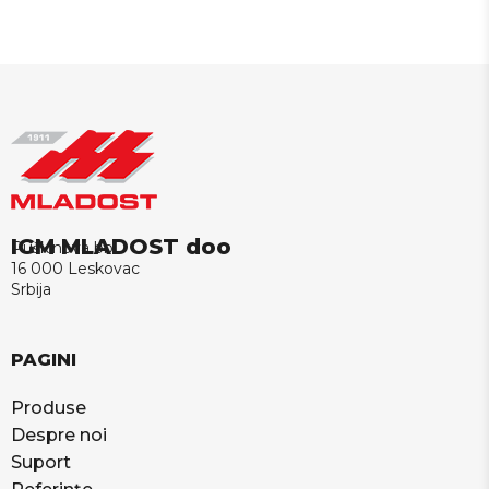
IGM MLADOST doo
Puškinova bb
16 000 Leskovac
Srbija
PAGINI
Produse
Despre noi
Suport