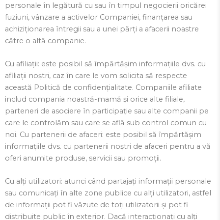
personale în legătură cu sau în timpul negocierii oricărei
fuziuni, vânzare a activelor Companiei, finanțarea sau
achiziționarea întregii sau a unei părți a afacerii noastre
către o altă companie.
Cu afiliații: este posibil să împărtășim informațiile dvs. cu
afiliații noștri, caz în care le vom solicita să respecte
această Politică de confidențialitate. Companiile afiliate
includ compania noastră-mamă și orice alte filiale,
parteneri de asociere în participație sau alte companii pe
care le controlăm sau care se află sub control comun cu
noi. Cu partenerii de afaceri: este posibil să împărtășim
informațiile dvs. cu partenerii noștri de afaceri pentru a vă
oferi anumite produse, servicii sau promoții.
Cu alți utilizatori: atunci când partajați informații personale
sau comunicați în alte zone publice cu alți utilizatori, astfel
de informații pot fi văzute de toți utilizatorii și pot fi
distribuite public în exterior. Dacă interacționați cu alți