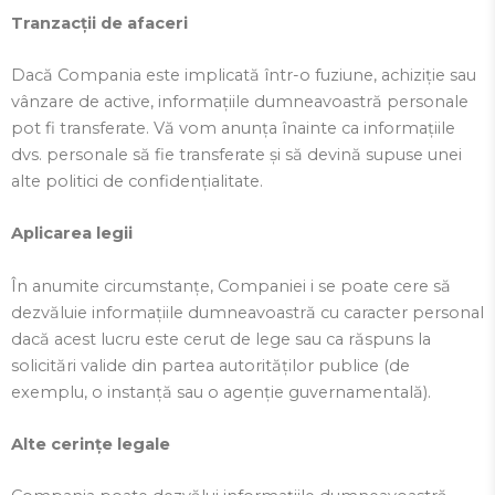
Tranzacții de afaceri
Dacă Compania este implicată într-o fuziune, achiziție sau
vânzare de active, informațiile dumneavoastră personale
pot fi transferate. Vă vom anunța înainte ca informațiile
dvs. personale să fie transferate și să devină supuse unei
alte politici de confidențialitate.
Aplicarea legii
În anumite circumstanțe, Companiei i se poate cere să
dezvăluie informațiile dumneavoastră cu caracter personal
dacă acest lucru este cerut de lege sau ca răspuns la
solicitări valide din partea autorităților publice (de
exemplu, o instanță sau o agenție guvernamentală).
Alte cerințe legale