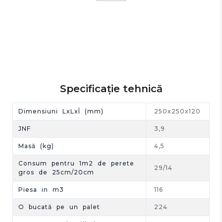
Specificație tehnică
Dimensiuni LxLxÎ (mm)
250x250x120
JNF
3,9
Masă (kg)
4,5
Consum pentru 1m2 de perete
29/14
gros de 25cm/20cm
Piesa in m3
116
O bucată pe un palet
224