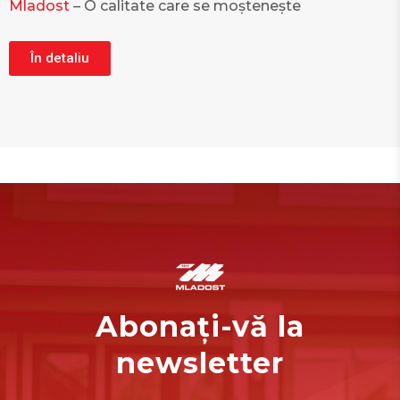
Mladost
– O calitate care se moștenește
În detaliu
Abonați-vă la
newsletter