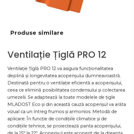
Produse similare
Ventilație Țiglă PRO 12
Ventilație Țiglă PRO 12 va asigura funcționalitatea
deplină și longevitatea acoperișului dumneavoastră.
Destinată pentru o ventilație eficientă a acoperișului,
ceea ce elimină posibilitatea condensului și colectarea
umezelii. Se adaptează la toate modelele de țigle
MLADOST Eco și din această cauză acoperișul va arăta
vizual ca un întreg frumos și armonios. Metodă de
aplicare: În funcție de condițiile climatice și de
condițiile tehnice, se proiectează panta acoperișului,
de la 15º la 22º. Acoperișul este acoperit de la dreapta