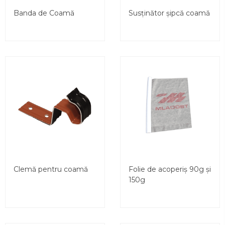
Banda de Coamă
Susținător șipcă coamă
Clemă pentru coamă
Folie de acoperiș 90g și
150g