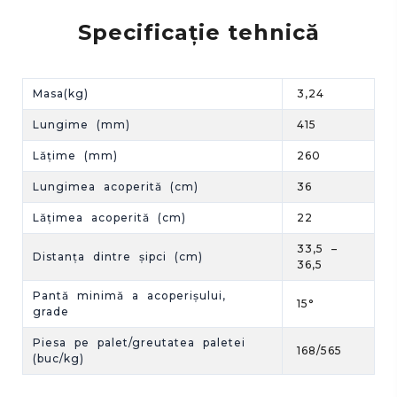
Specificație tehnică
Masa(kg)
3,24
Lungime (mm)
415
Lățime (mm)
260
Lungimea acoperită (cm)
36
Lățimea acoperită (cm)
22
33,5 –
Distanța dintre șipci (cm)
36,5
Pantă minimă a acoperișului,
15°
grade
Piesa pe palet/greutatea paletei
168/565
(buc/kg)