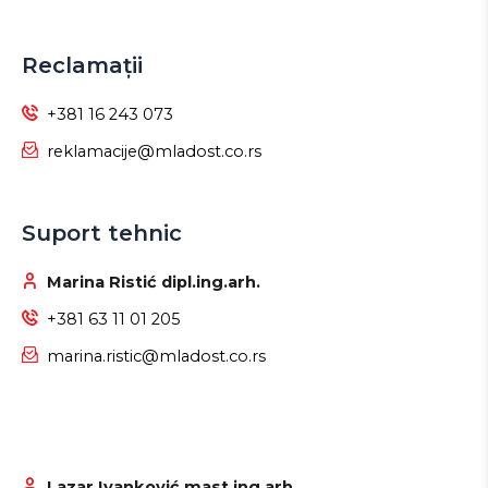
Reclamații
+381 16 243 073
reklamacije@mladost.co.rs
Suport tehnic
Marina Ristić dipl.ing.arh.
+381 63 11 01 205
marina.ristic@mladost.co.rs
Lazar Ivanković mast.ing.arh.