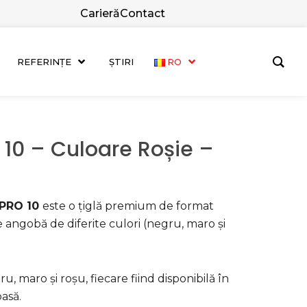
Carieră
Contact
REFERINȚE
ȘTIRI
RO
 10 – Culoare Roșie –
 PRO 10
este o țiglă premium de format
e angobă de diferite culori (negru, maro și
, maro și roșu, fiecare fiind disponibilă în
oasă.