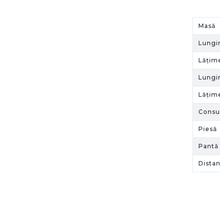
Masă 
Lung
Lățim
Lungi
Lățim
Cons
Piesă
Pantă
Dista