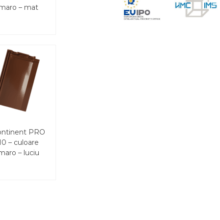
maro – mat
ontinent PRO
10 – culoare
maro – luciu