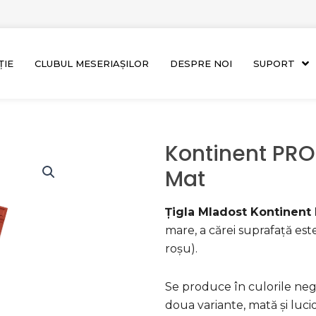
ȚIE
CLUBUL MESERIAȘILOR
DESPRE NOI
SUPORT
Kontinent PRO
Mat
Țigla Mladost Kontinent
mare, a cărei suprafață est
roșu).
Se produce în culorile negru
doua variante, mată și luci