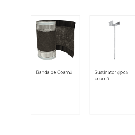
Banda de Coamă
Susținător șipcă
coamă