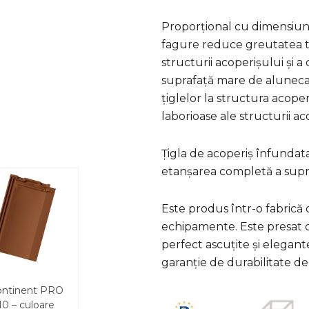
Proporțional cu dimensiune
fagure reduce greutatea to
structurii acoperișului și a 
suprafață mare de aluneca
țiglelor la structura acoperi
laborioase ale structurii aco
Țigla de acoperiș înfundat
etanșarea completă a supra
Este produs într-o fabrică
echipamente. Este presat cu
perfect ascuțite și elegante
garanție de durabilitate de
ontinent PRO
10 – culoare