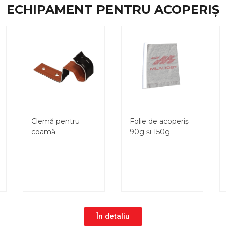
ECHIPAMENT PENTRU ACOPERIȘ
Clemă pentru
Folie de acoperiș
coamă
90g și 150g
În detaliu