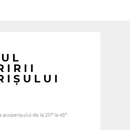
IUL
IRII
RIȘULUI
 acoperișului de la 20° la 45°