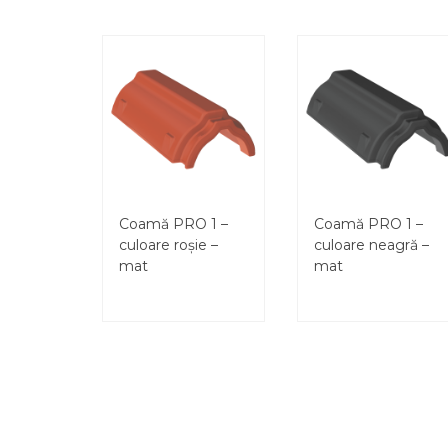
Coamă PRO 1 –
Coamă PRO 1 –
culoare roșie –
culoare neagră –
mat
mat