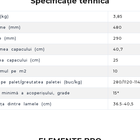
Specificație tehnică
(kg)
3,85
ime (mm)
480
e (mm)
290
mea capacului (cm)
40,7
ea capacului (cm)
25
umul pe m2
10
 pe palet/greutatea paletei (buc/kg)
280/1120-11
 minimă a acoperișului, grade
15°
nța dintre lamele (cm)
36.5-40,5