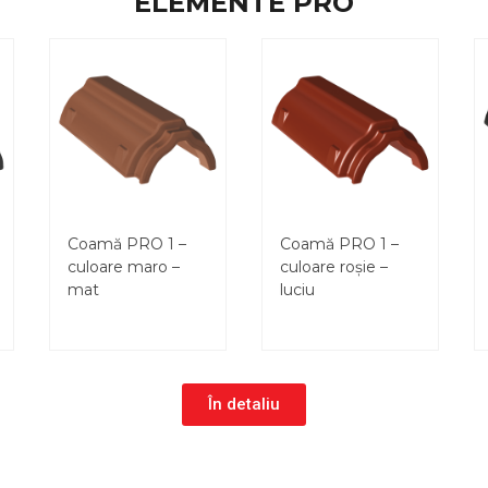
ELEMENTE PRO
Coamă PRO 1 –
Coamă PRO 1 –
culoare maro –
culoare roșie –
mat
luciu
În detaliu