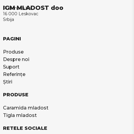
IGM MLADOST doo
Puškinova bb
16 000 Leskovac
Srbija
PAGINI
Produse
Despre noi
Suport
Referințe
Știri
PRODUSE
Caramida mladost
Tigla mladost
RETELE SOCIALE