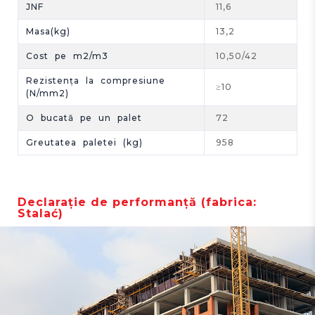
JNF
11,6
Masa(kg)
13,2
Cost pe m2/m3
10,50/42
Rezistența la compresiune
≥10
(N/mm2)
O bucată pe un palet
72
Greutatea paletei (kg)
958
Declarație de performanță (fabrica:
Stalać)