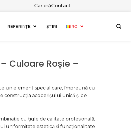
Carieră
Contact
REFERINȚE
ȘTIRI
RO
– Culoare Roșie –
te un element special care, împreună cu
ce construcția acoperișului unică și de
binație cu țigle de calitate profesională,
ui uniformitate estetică și funcționalitate