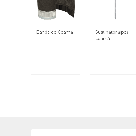
Banda de Coamă
Susținător șipcă
coamă