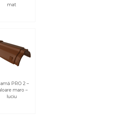
mat
amă PRO 2 –
uloare maro –
luciu