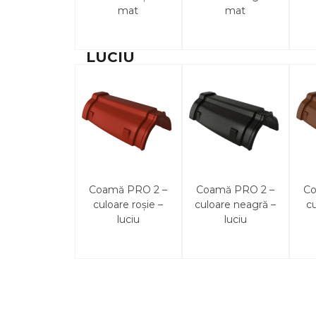
mat
mat
LUCIU
Coamă PRO 2 –
Coamă PRO 2 –
Co
culoare roșie –
culoare neagră –
c
luciu
luciu