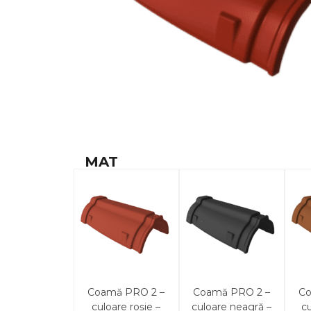
MAT
Coamă PRO 2 –
Coamă PRO 2 –
Co
culoare roșie –
culoare neagră –
c