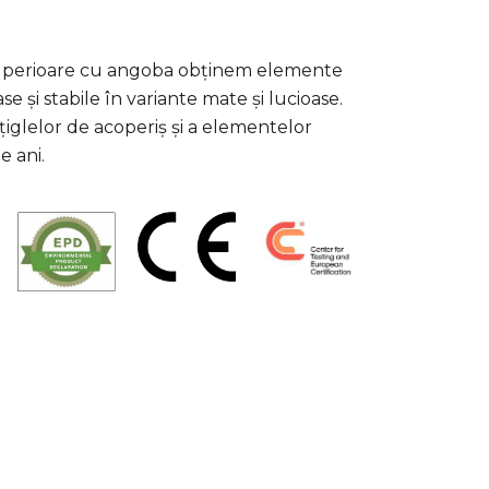
 superioare cu angoba obținem elemente
e și stabile în variante mate și lucioase.
țiglelor de acoperiș și a elementelor
e ani.