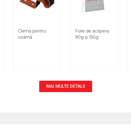
Clemă pentru
Folie de acoperiș
coamă
90g și 150g
MAI MULTE DETALII