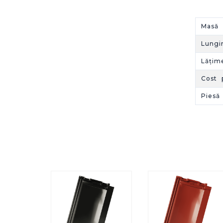
Masă 
Lung
Lățim
Cost 
Piesă