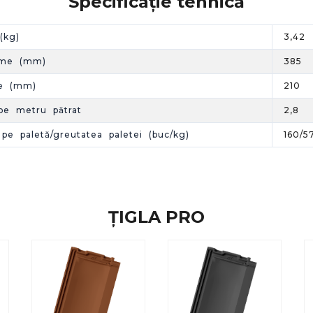
Specificație tehnică
(kg)
3,42
ime (mm)
385
e (mm)
210
pe metru pătrat
2,8
 pe paletă/greutatea paletei (buc/kg)
160/5
ȚIGLA PRO