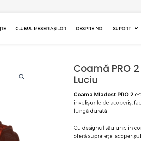
ȚIE
CLUBUL MESERIAȘILOR
DESPRE NOI
SUPORT
Coamă PRO 2 
Luciu
Coama Mladost PRO 2
es
învelișurile de acoperiș, fa
lungă durată
Cu designul său unic în com
oferă suprafeței acoperișul