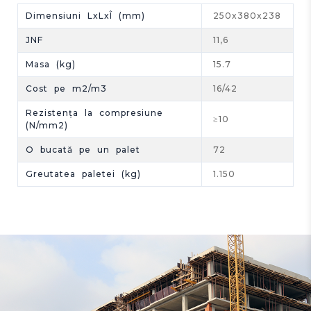
Dimensiuni LxLxÎ (mm)
250x380x238
JNF
11,6
Masa (kg)
15.7
Cost pe m2/m3
16/42
Rezistența la compresiune
≥10
(N/mm2)
O bucată pe un palet
72
Greutatea paletei (kg)
1.150