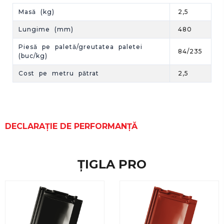
Masă (kg)
2,5
Lungime (mm)
480
Piesă pe paletă/greutatea paletei
84/235
(buc/kg)
Cost pe metru pătrat
2,5
DECLARAȚIE DE PERFORMANȚĂ
ȚIGLA PRO