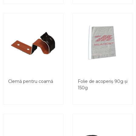
Clemă pentru coamă
Folie de acoperiș 90g și
150g