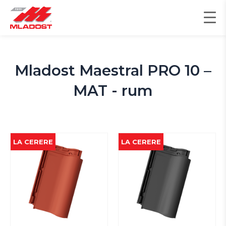
Skip
to
content
Mladost Maestral PRO 10 –
MAT - rum
LA CERERE
LA CERERE