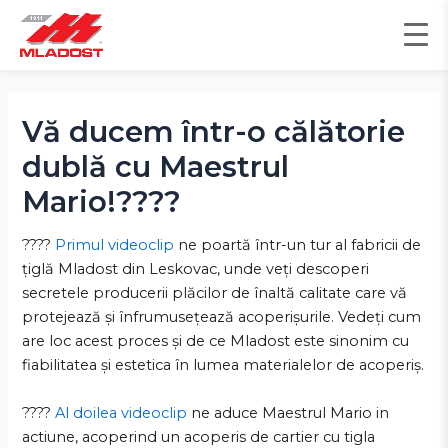
Skip
to
content
Post
navigation
Vă ducem într-o călătorie
dublă cu Maestrul
Mario!????
????
Primul videoclip
ne poartă într-un tur al fabricii de
țiglă Mladost din Leskovac, unde veți descoperi
secretele producerii plăcilor de înaltă calitate care vă
protejează și înfrumusețează acoperișurile. Vedeți cum
are loc acest proces și de ce Mladost este sinonim cu
fiabilitatea și estetica în lumea materialelor de acoperiș.
????
Al doilea videoclip
ne aduce Maestrul Mario in
actiune, acoperind un acoperis de cartier cu tigla