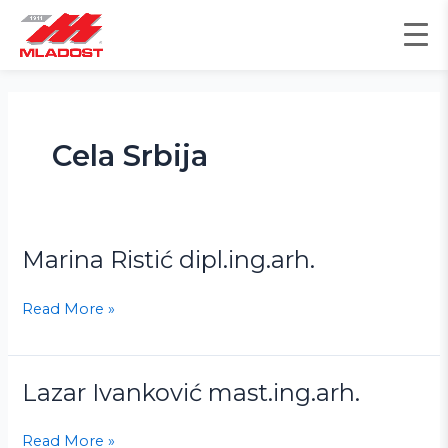
Пређи
на
садржај
Cela Srbija
Marina Ristić dipl.ing.arh.
Marina
Ristić
dipl.ing.arh.
Read More »
Lazar Ivanković mast.ing.arh.
Lazar
Ivanković
mast.ing.arh.
Read More »