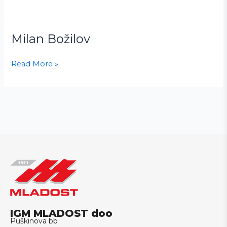
Milan Božilov
Milan
Božilov
Read More »
IGM MLADOST doo
Puškinova bb