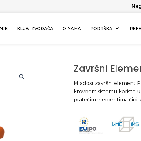
Nag
NJE
KLUB IZVOĐAČA
O NAMA
PODRŠKA
REF
Završni Elemen
Mladost završni element PR
krovnom sistemu koriste um
pratećim elementima čini 