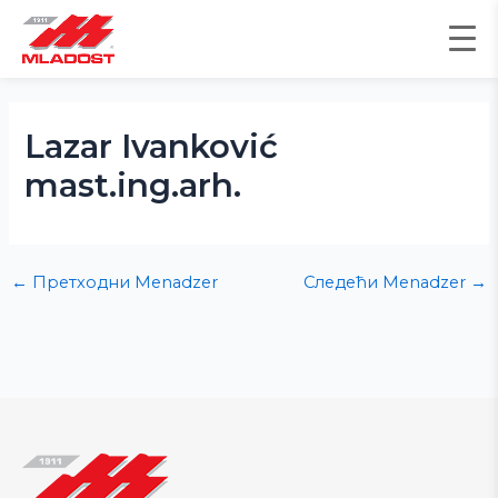
Пређи
на
садржај
Post
navigation
Lazar Ivanković
mast.ing.arh.
←
Претходни Menadzer
Следећи Menadzer
→