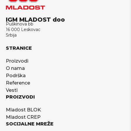
IGM MLADOST doo
Puškinova bb
16 000 Leskovac
Srbija
STRANICE
Proizvodi
O nama
Podrška
Reference
Vesti
PROIZVODI
Mladost BLOK
Mladost CREP
SOCIJALNE MREŽE