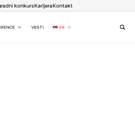
radni konkurs
Karijera
Kontakt
ERENCE
VESTI
SR