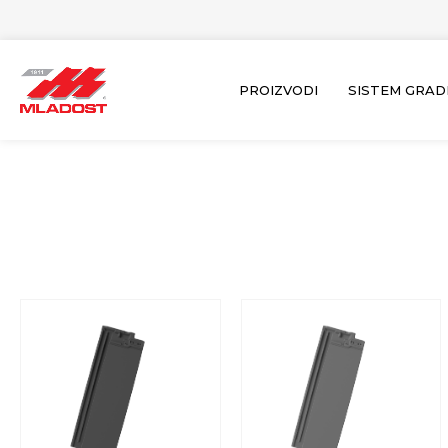
Пређи
на
садржај
PROIZVODI
SISTEM GRAD