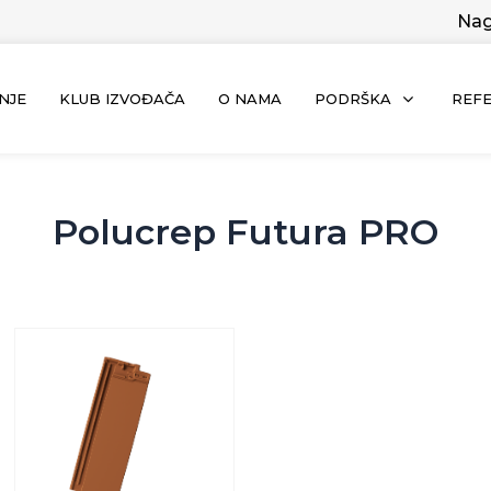
Nag
NJE
KLUB IZVOĐAČA
O NAMA
PODRŠKA
REF
Polucrep Futura PRO