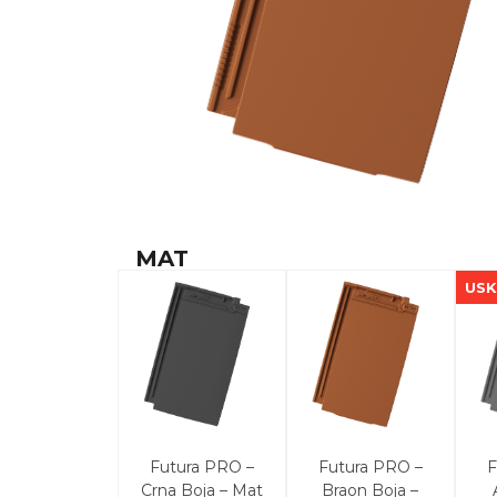
MAT
US
Futura PRO –
Futura PRO –
F
Crna Boja – Mat
Braon Boja –