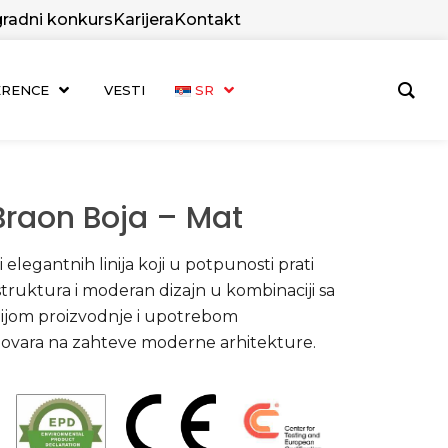
radni konkurs
Karijera
Kontakt
ERENCE
VESTI
SR
Braon Boja – Mat
 elegantnih linija koji u potpunosti prati
 struktura i moderan dizajn u kombinaciji sa
ijom proizvodnje i upotrebom
govara na zahteve moderne arhitekture.