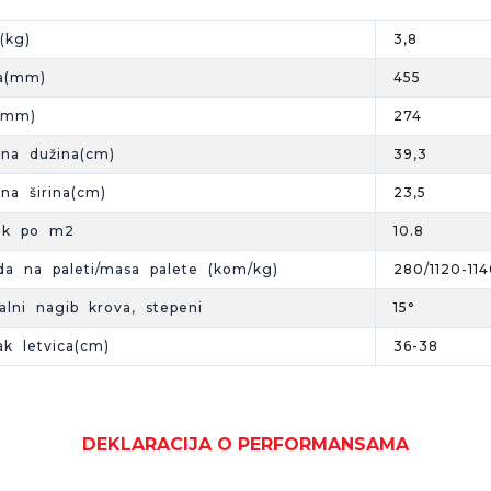
(kg)
3,8
a(mm)
455
a(mm)
274
vna dužina(cm)
39,3
vna širina(cm)
23,5
ak po m2
10.8
a na paleti/masa palete (kom/kg)
280/1120-11
alni nagib krova, stepeni
15°
k letvica(cm)
36-38
DEKLARACIJA O PERFORMANSAMA