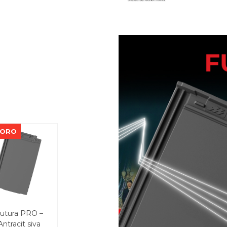
KORO
utura PRO –
Antracit siva