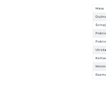
Masa 
Dužin
Širin
Pokri
Pokri
Utroš
Komad
Minim
Razma