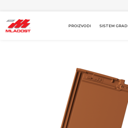
Пређи
на
садржај
PROIZVODI
SISTEM GRAD