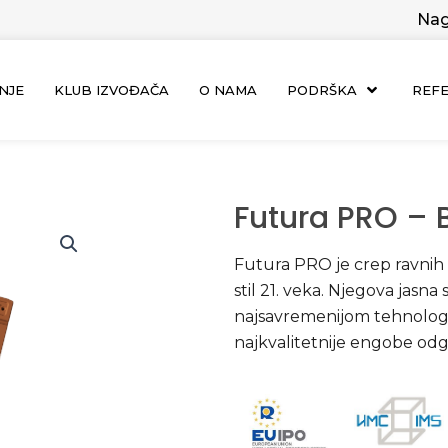
Nag
NJE
KLUB IZVOĐAČA
O NAMA
PODRŠKA
REF
Futura PRO – 
Futura PRO je crep ravnih i
stil 21. veka. Njegova jasna
najsavremenijom tehnolog
najkvalitetnije engobe od