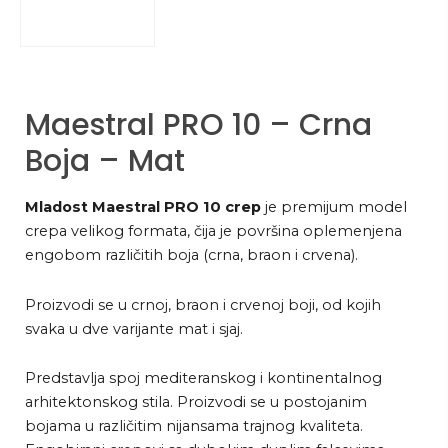
Maestral PRO 10 – Crna
Boja – Mat
Mladost Maestral PRO 10 crep
je premijum model
crepa velikog formata, čija je površina oplemenjena
engobom različitih boja (crna, braon i crvena).
Proizvodi se u crnoj, braon i crvenoj boji, od kojih
svaka u dve varijante mat i sjaj.
Predstavlja spoj mediteranskog i kontinentalnog
arhitektonskog stila. Proizvodi se u postojanim
bojama u različitim nijansama trajnog kvaliteta.