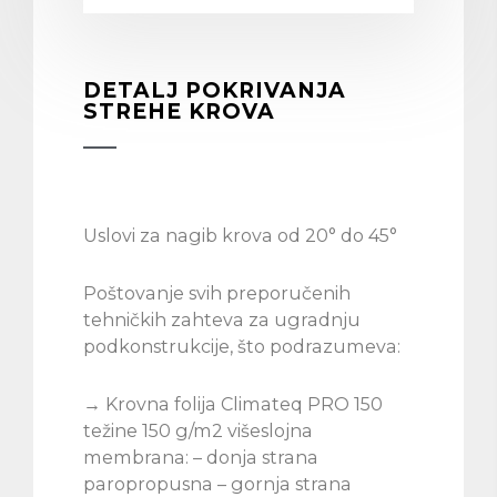
DETALJ POKRIVANJA
STREHE KROVA
Uslovi za nagib krova od 20° do 45°
Poštovanje svih preporučenih
tehničkih zahteva za ugradnju
podkonstrukcije, što podrazumeva:
→ Krovna folija Climateq PRO 150
težine 150 g/m2 višeslojna
membrana: – donja strana
paropropusna – gornja strana