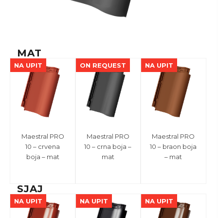
MAT
NA UPIT
ON REQUEST
NA UPIT
Maestral PRO
Maestral PRO
Maestral PRO
10 – crvena
10 – crna boja –
10 – braon boja
boja – mat
mat
– mat
SJAJ
NA UPIT
NA UPIT
NA UPIT