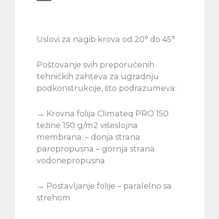
Uslovi za nagib krova od 20° do 45°
Poštovanje svih preporučenih
tehničkih zahteva za ugradnju
podkonstrukcije, što podrazumeva:
→ Krovna folija Climateq PRO 150
težine 150 g/m2 višeslojna
membrana: – donja strana
paropropusna – gornja strana
vodonepropusna
→ Postavljanje folije – paralelno sa
strehom