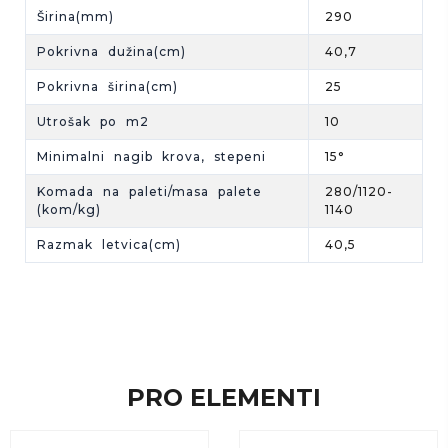
Širina(mm)
290
Pokrivna dužina(cm)
40,7
Pokrivna širina(cm)
25
Utrošak po m2
10
Minimalni nagib krova, stepeni
15°
Komada na paleti/masa palete
280/1120-
(kom/kg)
1140
Razmak letvica(cm)
40,5
PRO ELEMENTI