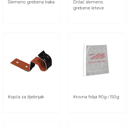
Slemeno grebena traka
Držač slemeno
grebene leteve
Kopča za žljebnjak
Krovna folija 90g i 150g