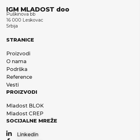
IGM MLADOST doo
Puškinova bb
16 000 Leskovac
Srbija
STRANICE
Proizvodi
O nama
Podrška
Reference
Vesti
PROIZVODI
Mladost BLOK
Mladost CREP
SOCIJALNE MREŽE
Linkedin