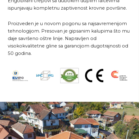
Engobirani crepovi sa dubokim duplim falcevima
ispunjavaju kompletnu zaptivenost krovne površine.
Proizveden je u novom pogonu sa najsavremenijom
tehnologijom. Presovan je gipsanim kalupima što mu
daje savršeno oštre linije. Napravljen od
visokokvalitetne gline sa garancijom dugotrajnosti od
50 godina.