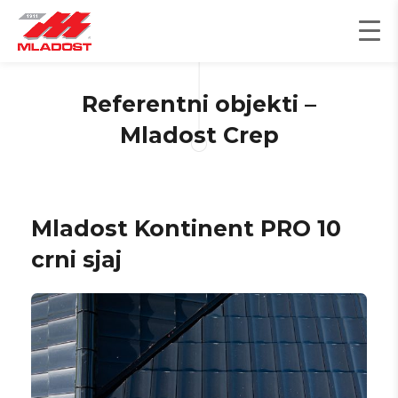
Пређи
на
садржај
Referentni objekti –
Mladost Crep
Mladost Kontinent PRO 10
crni sjaj