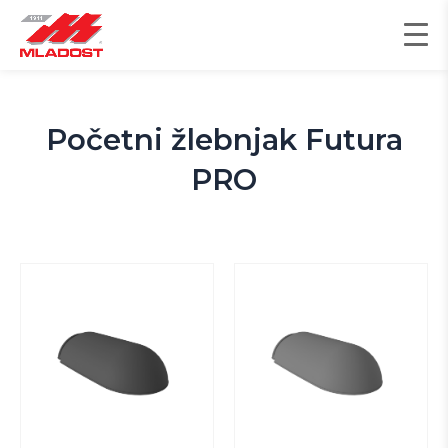
Пређи
на
садржај
Početni žlebnjak Futura
PRO