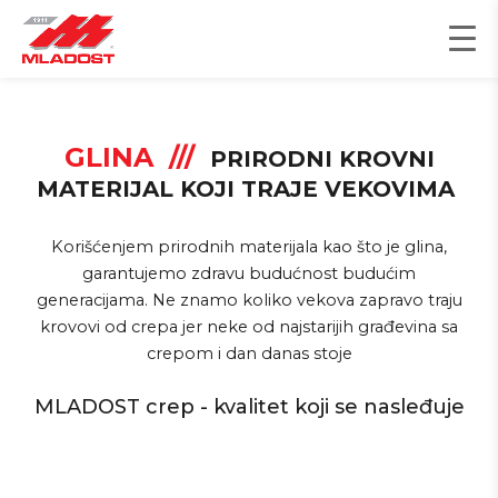
Пређи
на
садржај
GLINA ///
PRIRODNI KROVNI
MATERIJAL KOJI TRAJE VEKOVIMA
Korišćenjem prirodnih materijala kao što je glina,
garantujemo zdravu budućnost budućim
generacijama. Ne znamo koliko vekova zapravo traju
krovovi od crepa jer neke od najstarijih građevina sa
crepom i dan danas stoje
MLADOST crep - kvalitet koji se nasleđuje