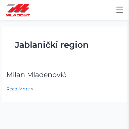
Пређи
на
садржај
Jablanički region
Milan Mladenović
Milan
Mladenović
Read More »