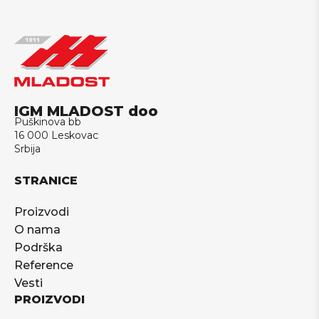
IGM MLADOST doo
Puškinova bb
16 000 Leskovac
Srbija
STRANICE
Proizvodi
O nama
Podrška
Reference
Vesti
PROIZVODI