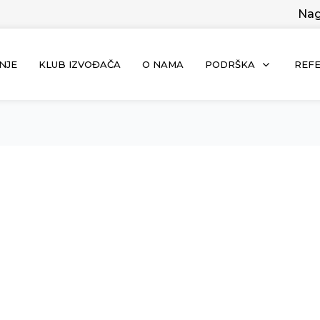
Nag
NJE
KLUB IZVOĐAČA
O NAMA
PODRŠKA
REF