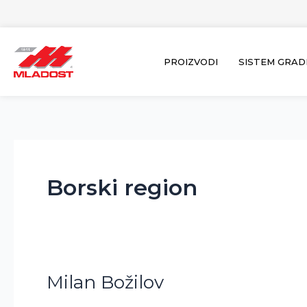
Пређи
на
садржај
PROIZVODI
SISTEM GRAD
Borski region
Milan Božilov
Milan
Božilov