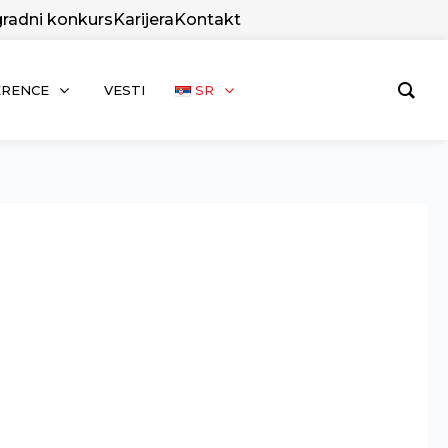
radni konkurs
Karijera
Kontakt
ERENCE
VESTI
SR