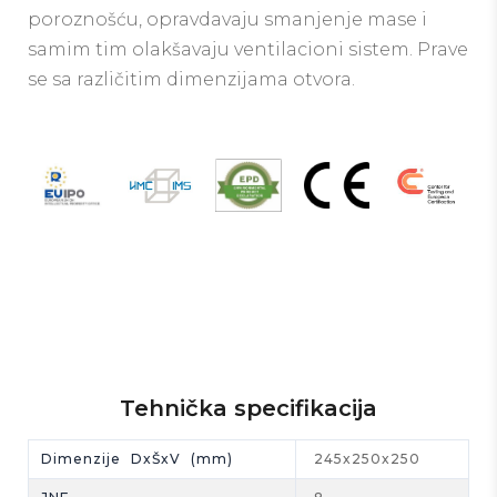
poroznošću, opravdavaju smanjenje mase i
samim tim olakšavaju ventilacioni sistem. Prave
se sa različitim dimenzijama otvora.
Tehnička specifikacija
Dimenzije DxŠxV (mm)
245x250x250