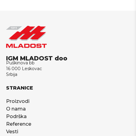
IGM MLADOST doo
Puškinova bb
16 000 Leskovac
Srbija
STRANICE
Proizvodi
O nama
Podrška
Reference
Vesti