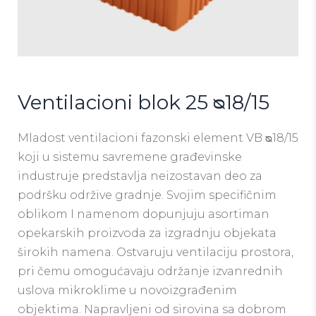
Ventilacioni blok 25 ᴓ18/15
Mladost ventilacioni fazonski element VB ᴓ18/15
koji u sistemu savremene građevinske
industruje predstavlja neizostavan deo za
podršku održive gradnje. Svojim specifičnim
oblikom I namenom dopunjuju asortiman
opekarskih proizvoda za izgradnju objekata
širokih namena. Ostvaruju ventilaciju prostora,
pri čemu omogućavaju održanje izvanrednih
uslova mikroklime u novoizgrađenim
objektima. Napravljeni od sirovina sa dobrom