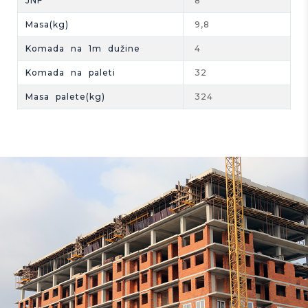
JNF
8
Masa(kg)
9,8
Komada na 1m dužine
4
Komada na paleti
32
Masa palete(kg)
324