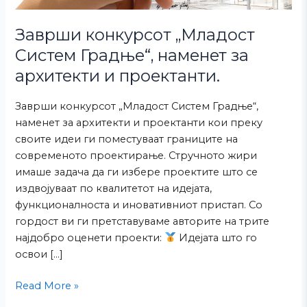
и
проектанти.
Заврши конкурсот „Младост
Систем Градње“, наменет за
архитекти и проектанти.
Заврши конкурсот „Младост Систем Градње“,
наменет за архитекти и проектанти кои преку
своите идеи ги поместуваат границите на
современото проектирање. Стручното жири
имаше задача да ги избере проектите што се
издвојуваат по квалитетот на идејата,
функционалноста и иновативниот пристап. Со
гордост ви ги претставуваме авторите на трите
најдобро оценети проекти:
Идејата што го
освои […]
Read More »