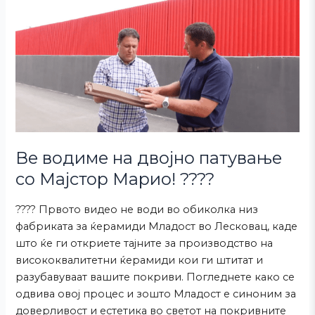
на
двојно
патување
со
Мајстор
Марио!
????️
Ве водиме на двојно патување
со Мајстор Марио! ????️
???? Првото видео не води во обиколка низ
фабриката за ќерамиди Младост во Лесковац, каде
што ќе ги откриете тајните за производство на
висококвалитетни ќерамиди кои ги штитат и
разубавуваат вашите покриви. Погледнете како се
одвива овој процес и зошто Младост е синоним за
доверливост и естетика во светот на покривните