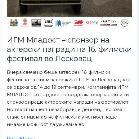
ИГМ Младост – спонзор на
актерски награди на 16. филмски
фестивал во Лесковац
Вчера свечено беше затворен 16. филмски
фестивал за филмска режија LIFFE во Лесковац, кој
се одржа од 14 до 19 септември. Компанијата ИГМ
МЛАДОСТ со гордост го поддржа овој настан и ги
спонзорираше актерските награди на фестивалот.
Во текот на шест незаборавни денови, Лесковац
стана епицентар на филмската уметност, каде
имавме можност да уживаме во
Read More »