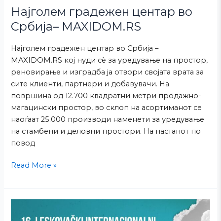
Најголем градежен центар во
Србија– MAXIDOM.RS
Најголем градежен центар во Србија –
MAXIDOM.RS кој нуди сè за уредување на простор,
реновирање и изградба ја отвори својата врата за
сите клиенти, партнери и добавувачи. На
површина од 12.700 квадратни метри продажно-
магацински простор, во склоп на асортиманот се
наоѓаат 25.000 производи наменети за уредување
на стамбени и деловни простори. На настанот по
повод
Read More »
ИГМ
Младост