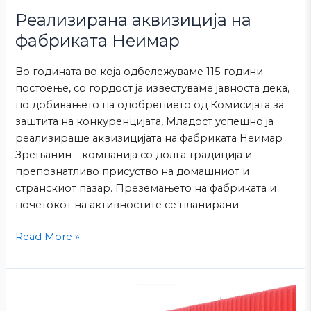
Реализирана аквизиција на
фабриката Неимар
Во годината во која одбележуваме 115 години
постоење, со гордост ја известуваме јавноста дека,
по добивањето на одобрението од Комисијата за
заштита на конкуренцијата, Младост успешно ја
реализираше аквизицијата на фабриката Неимар
Зрењанин – компанија со долга традиција и
препознатливо присуство на домашниот и
странскиот пазар. Преземањето на фабриката и
почетокот на активностите се планирани
Read More »
Ве
водиме