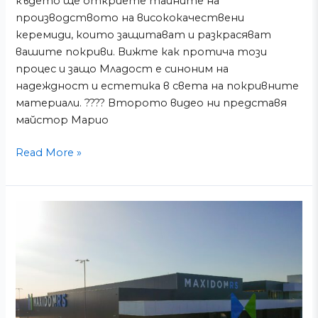
където ще откриете тайните на
производството на висококачествени
керемиди, които защитават и разкрасяват
вашите покриви. Вижте как протича този
процес и защо Младост е синоним на
надеждност и естетика в света на покривните
материали. ???? Второто видео ни представя
майстор Марио
Read More »
Най-
големият
строителен
център
в
Сърбия
–