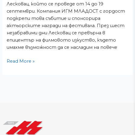
Лесковац, който се проведе от 14 до 19
септември. Компания ИГМ МЛАДОСТ с гордост
подкрепи това събитие и спонсорира
актьорските награди на фестивала. През шест
незабравими дни Лесковац се превърна в
епицентър на филмовото изкуство, където
имахме възможност да се насладим на повече
Read More »