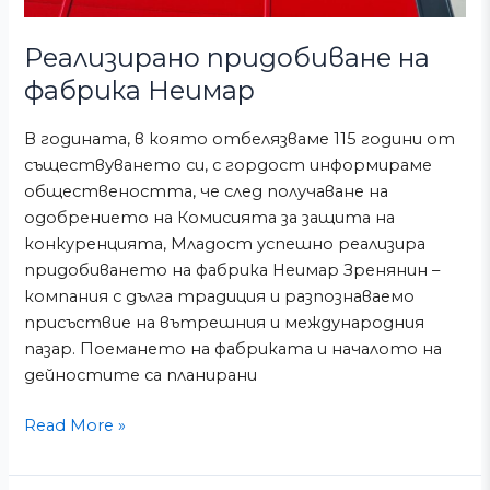
Реализирано придобиване на
фабрика Неимар
В годината, в която отбелязваме 115 години от
съществуването си, с гордост информираме
обществеността, че след получаване на
одобрението на Комисията за защита на
конкуренцията, Младост успешно реализира
придобиването на фабрика Неимар Зренянин –
компания с дълга традиция и разпознаваемо
присъствие на вътрешния и международния
пазар. Поемането на фабриката и началото на
дейностите са планирани
Read More »