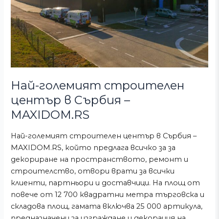
MAXIDOM.RS
Най-големият строителен
център в Сърбия –
MAXIDOM.RS
Най-големият строителен център в Сърбия –
MAXIDOM.RS, който предлага всичко за за
декориране на пространството, ремонт и
строителство, отвори врати за всички
клиенти, партньори и доставчици. На площ от
повече от 12 700 квадратни метра търговска и
складова площ, гамата включва 25 000 артикула,
предназначени за изграждане и декорация на