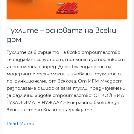
Тухлите – основата на всеки
дом
Тухлите са в сърцето на всяко строителство.
Те създават сигурност, топлина и устойчивост
за поколения напред. Днес, благодарение на
модерните технологии и иновации, тухлите са
по-функционални от всякога. От ИГМ Младост
разполагаме с широка гама тухли, предназначени
за различни видове строителство: ОТ КОЙ ВИД
ТУХЛИ ИМАТЕ НУЖДА? > Енергийни блокове за
външни стени Когато изграждате
Read More »