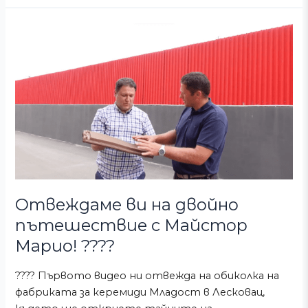
Отвеждаме
ви
на
двойно
пътешествие
с
Майстор
Марио!
????️
Отвеждаме ви на двойно
пътешествие с Майстор
Марио! ????️
???? Първото видео ни отвежда на обиколка на
фабриката за керемиди Младост в Лесковац,