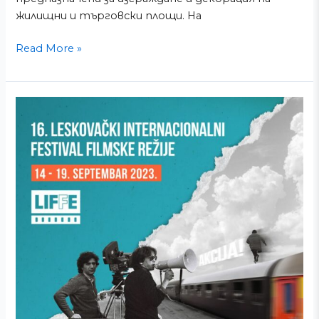
жилищни и търговски площи. На
Read More »
ИГМ
Младост
–
спонсор
на
актьорските
награди
на
16-
ия
филмов
фестивал
в