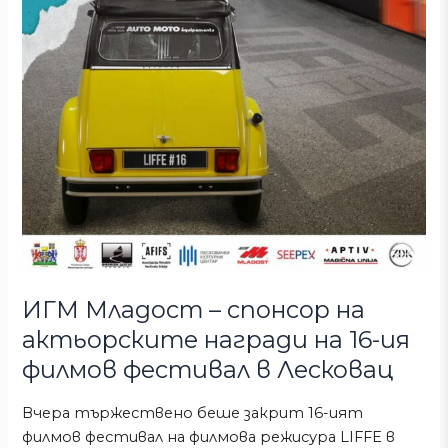
Лесковац
ИГМ Младост – спонсор на
актьорските награди на 16-ия
филмов фестивал в Лесковац
Вчера тържествено беше закрит 16-ият
филмов фестивал на филмова режисура LIFFE в