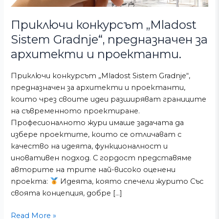
и
проектанти.
Приключи конкурсът „Mladost
Sistem Gradnje“, предназначен за
архитекти и проектанти.
Приключи конкурсът „Mladost Sistem Gradnje“,
предназначен за архитекти и проектанти,
които чрез своите идеи разширяват границите
на съвременното проектиране.
Професионалното жури имаше задачата да
избере проектите, които се отличават с
качество на идеята, функционалност и
иновативен подход. С гордост представяме
авторите на трите най-високо оценени
проекта:
Идеята, която спечели журито Със
своята концепция, добре […]
Read More »