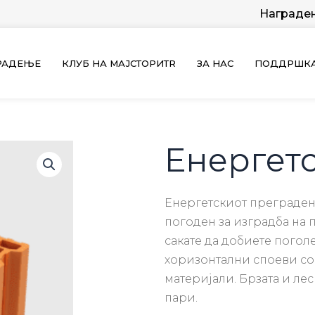
Награде
ГРАДЕЊЕ
КЛУБ НА МАЈСТОРИТR
ЗА НАС
ПОДДРШК
Енергетс
Енергетскиот
преграде
погоден
за
изградба
на
сакате
да
добиете
по
гол
хоризонтални
споеви
со
материјали
.
Брзата
и
лес
пари
.