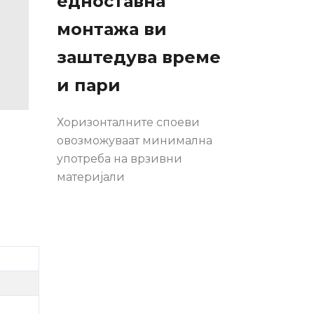
едноставна
монтажа ви
заштедува време
и пари
Хоризонталните споеви
овозможуваат минимална
употреба на врзивни
материјали