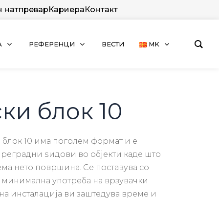
н натпревар
Кариера
Контакт
А
РЕФЕРЕНЦИ
ВЕСТИ
MK
ки блок 10
н
блок
10
има
погол
ем
формат
и е
преградни
ѕидови
во
објекти
каде
што
ема
нето
површина
.
С
е
поставува
со
минимална
употреба
на
врзувачки
на
инсталација
ви
заштедува
време
и