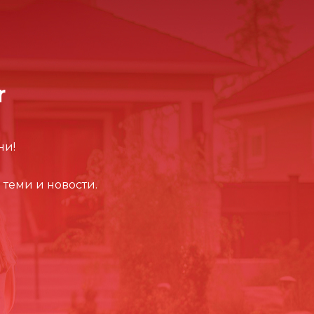
r
ни!
 теми и новости.