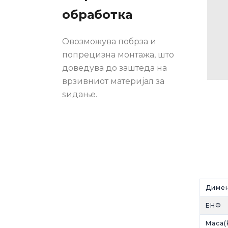
обработка
Овозможува побрза и
попрецизна монтажа, што
доведува до заштеда на
врзивниот материјал за
ѕидање.
Диме
ЕНФ
Mаса(