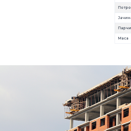
Потр
Јачин
Парчи
Mаса 