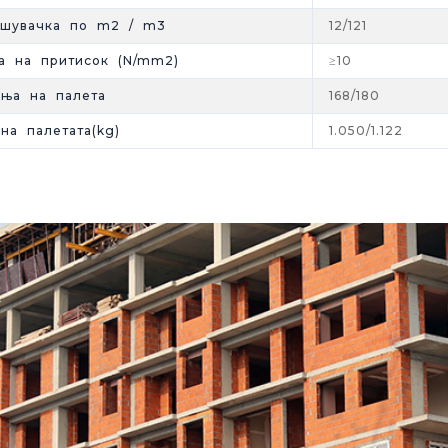
ошувачка по m2 / m3
12/121
а на притисок (N/mm2)
≥10
ња на палета
168/180
на палетата(kg)
1.050/1.122