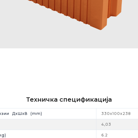
Техничка спецификација
нзии ДxШxВ (mm)
330x100x238
4,03
kg)
6.2