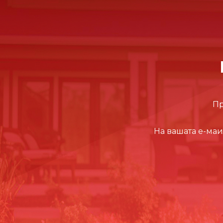
Пр
На вашата е-маи