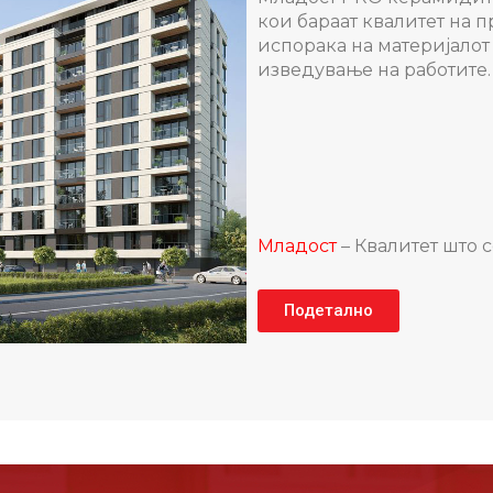
кои бараат квалитет на п
испорака на материјалот
изведување на работите.
Mладост
– Квалитет што 
Подетално