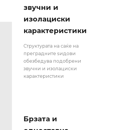
звучни и
изолациски
карактеристики
Структурата на саќе на
преградните ѕидови
обезбедува подобрени
звучни и изолациски
карактеристики
Брзата и