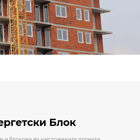
ергетски Блок
 и блокови во најсложените проекти