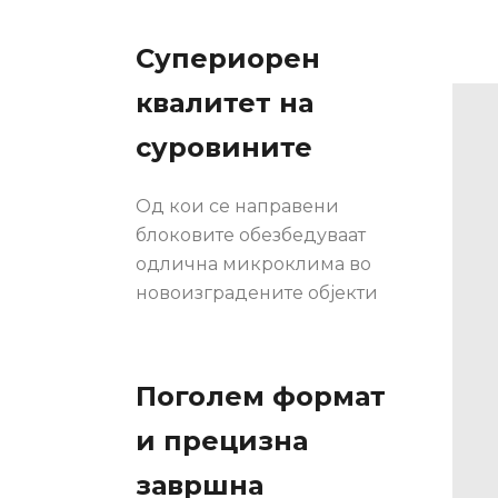
Супериорен
квалитет на
суровините
Од кои се направени
блоковите обезбедуваат
одлична микроклима во
новоизградените објекти
Поголем формат
и прецизна
завршна