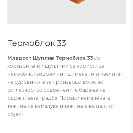
Teрмоблок 33
Младост Шуплив Teрмоблок 33
со
хоризонтални шуплини се користи за
неносечки ѕидови чии димензии и квалитет
на суровините за производство се во
согласност со современите барања на
одржливата градба. Поради намалената
тежина, се намалува и тежината на целиот
објект.