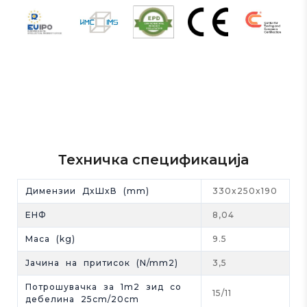
Техничка спецификација
Димензии ДxШxВ (mm)
330x250x190
EНФ
8,04
Maса (kg)
9.5
Јачина на притисок (N/mm2)
3,5
Потрошувачка за 1m2 зид со
15/11
дебелина 25cm/20cm