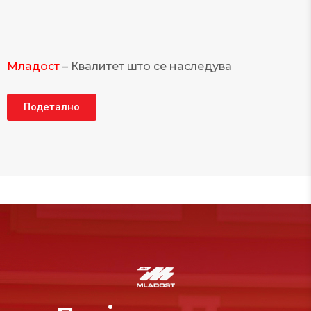
Mладост
– Квалитет што се наследува
Подетално