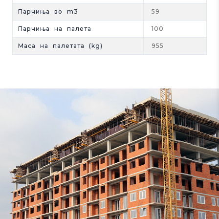
Парчиња во m3
59
Парчиња на палета
100
Maса на палетата (kg)
955