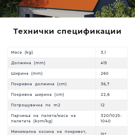
Технички спецификации
Маса (kg)
3,1
Должина (mm)
415
Ширина (mm)
260
Покривна должина (cm)
36,7
Покривна ширина (cm)
22,6
Потрошувачка по m2
12
Парчиња на палета/маса на
320/1025-
палетата (kom/kg)
1040
Минимална косина на покривот,
15°