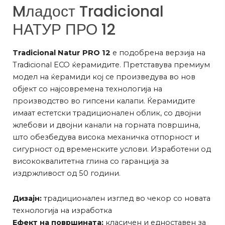
Mладост Tradicional
НАТУР ПРО 12
Tradicional Natur PRO 12
е подобрена верзија на
Tradicional ECO ќерамидите. Претставува премиум
модел на ќерамиди кој се произведува во нов
објект со најсовремена технологија на
производство во гипсени калапи. Ќерамидите
имаат естетски традиционален облик, со двојни
жлебови и двојни канали на горната површина,
што обезбедува висока механичка отпорност и
сигурност од временските услови. Изработени од
висококвалитетна глина со гаранција за
издржливост од 50 години.
Дизајн:
традиционален изглед во чекор со новата
технологија на изработка
Ефект на површината:
класичен и едноставен за