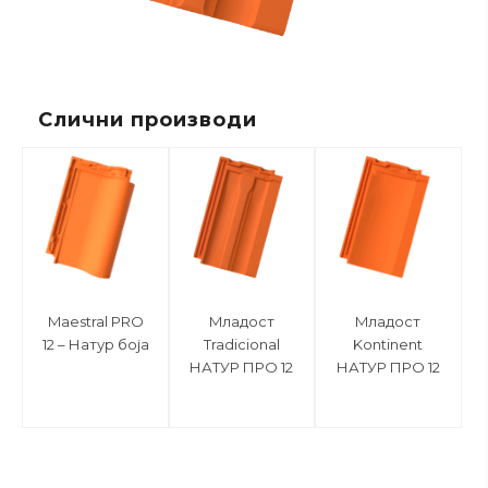
Слични производи
Maestral PRO
Mладост
Mладост
12 – Натур боја
Tradicional
Kontinent
НАТУР ПРО 12
НАТУР ПРО 12