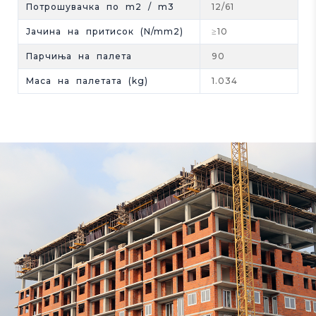
Потрошувачка по m2 / m3
12/61
Јачина на притисок (N/mm2)
≥10
Парчиња на палета
90
Maса на палетата (kg)
1.034