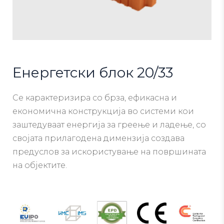
Енергетски блок 20/33
Се карактеризира со брза, ефикасна и
економична конструкција во системи кои
заштедуваат енергија за греење и ладење, со
својата прилагодена димензија создава
предуслов за искористување на површината
на објектите.