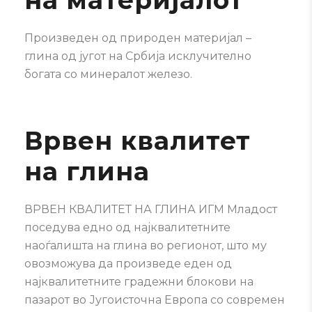
на материјалот
Произведен од природен материјал
–
глина од југот на Србија
исклучително
богата со минералот железо.
Врвен квалитет
на глина
ВРВЕН КВАЛИТЕТ НА ГЛИНА ИГМ Младост
поседува едно од најквалитетните
наоѓалишта на глина во регионот, што му
овозможува да произведе еден од
најквалитетните градежни блокови на
пазарот во Југоисточна Европа со современ