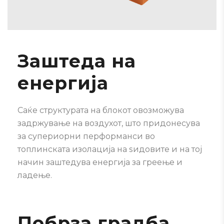
Заштеда на
енергија
Саќе структурата на блокот овозможува
задржување на воздухот, што придонесува
за супериорни перформанси во
топлинската изолација на ѕидовите и на тој
начин заштедува енергија за греење и
ладење.
Побрза градба