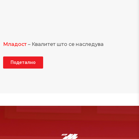
Mладост
– Квалитет што се наследува
Подетално