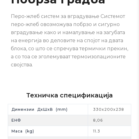
Перо-жлеб систем за вградување Системот
перо-жлеб овозможува побрзо и сигурно
вградување како и намалување на загубата
на енергија во деловите на спојот на двата
блока, со што се спречува термички прекин,
а со тоа се зголемуваат термоизолационите
својства.
Техничка спецификација
Димензии ДxШxВ (mm)
330x200x238
EНФ
8,06
Maса (kg)
11.3