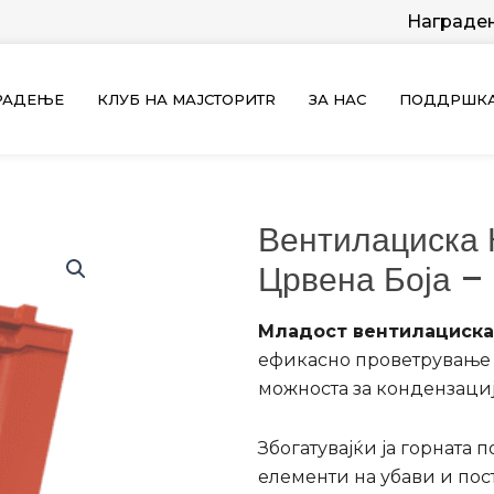
Награде
ГРАДЕЊЕ
КЛУБ НА МАЈСТОРИТR
ЗА НАС
ПОДДРШК
Вентилациска
Црвена Боја –
Младост вентилациска
ефикасно проветрување 
можноста за кондензациј
Збогатувајќи ја
горната п
елементи на убави и пос