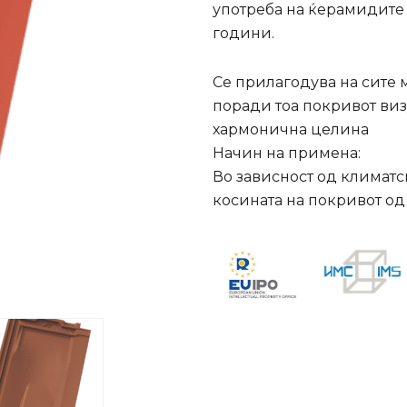
употреба на ќерамидите 
години
.
Се прилагодува на сите
поради тоа покривот виз
хармонична целина
Начин на примена
:
Во зависност од климатс
косината на покривот
од 