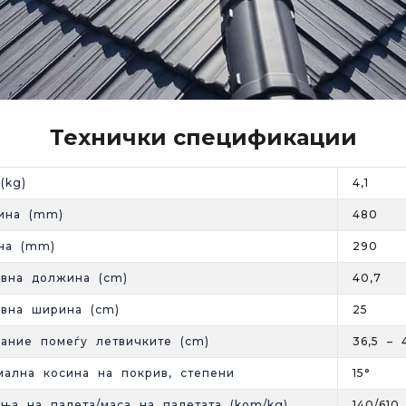
Технички спецификации
(kg)
4,1
ина (mm)
480
на (mm)
290
вна должина (cm)
40,7
вна ширина (cm)
25
јание помеѓу летвичките (cm)
36,5 – 
ална косина на покрив, степени
15°
ња на палета/маса на палетата (kom/kg)
140/610