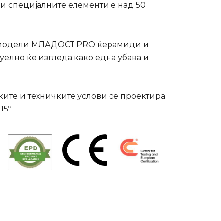
и специјалните елементи е над 50
 модели
M
ЛАДОСТ
PRO ќерамиди
и
уелно ќе изгледа како една убава и
ките и техничките услови се проектира
15º.