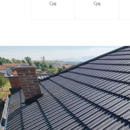
Сјај
Сјај