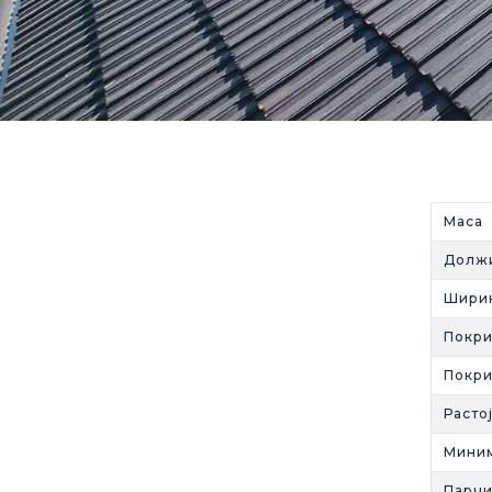
Маса 
Долж
Шири
Покри
Покри
Расто
Миним
Парчи