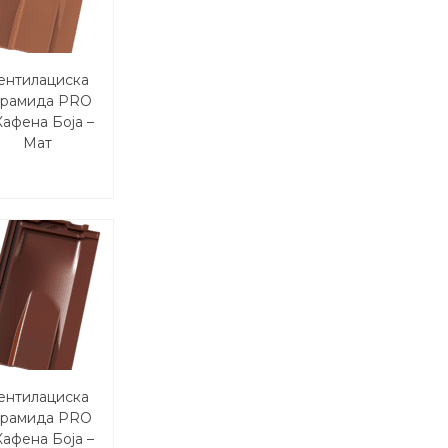
ентилациска
ерамида PRO
Кафена Боја –
Maт
ентилациска
ерамида PRO
Кафена Боја –