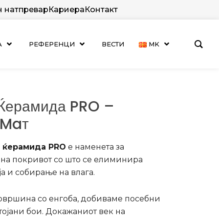
н натпревар
Кариера
Контакт
А
РЕФЕРЕНЦИ
ВЕСТИ
MK
 Ќерамида PRO –
 Maт
 ќерамида
PRO
е наменета за
на покривот со што се елиминира
а и собирање на влага.
овршина со енгоба, добиваме посебни
тојани бои
.
Докажаниот век на