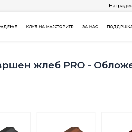
Награде
ГРАДЕЊЕ
КЛУБ НА МАЈСТОРИТR
ЗА НАС
ПОДДРШК
вршен жлеб PRO - Oблож