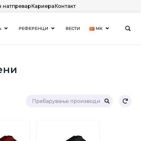
н натпревар
Кариера
Контакт
А
РЕФЕРЕНЦИ
ВЕСТИ
MK
ени