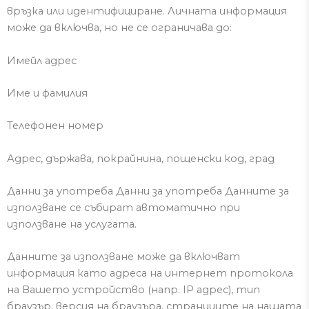
връзка или идентифициране.
Личната информация
може да включва, но не се ограничава до:
Имейл адрес
Име и фамилия
Телефонен номер
Адрес,
държава, покрайнина
, пощенски код, град
Данни за употреба Данни за употреба Данните за
използване
се събират автоматично при
използване на услугата.
Данните за използване може да включват
информация като адреса на интернет протокола
на
В
ашето устройство (напр. IP адрес), тип
браузър, версия на браузъра, страниците на нашата