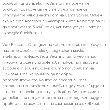
бисквитка.
Въпреки това, ако не приемате
бисквитки,
може да не сте в състояние да
използвате някои части от нашата услуга.
Освен
ако не сте настроили настройките на браузъра си
да отхвърлят бисквитки, нашата услуга може да
използва бисквитки.
V
eb
Beacons
.
Определени части от
нашата Услуга и
нашите имейли може да съдържат малки
електронни файлове, известни като уеб маяци
(наричани още ясни
гифтове
,
пикселни
тагове и
гифове
от един пиксел
), които позволяват на
Компанията, например, да преброи
потребителите, които са посетили тези
страници или отворили имейли и за други свързани
статистически данни за уебсайтове (например
записване на популярността на определен раздел и
проверка на целостта на системата и сървъра).