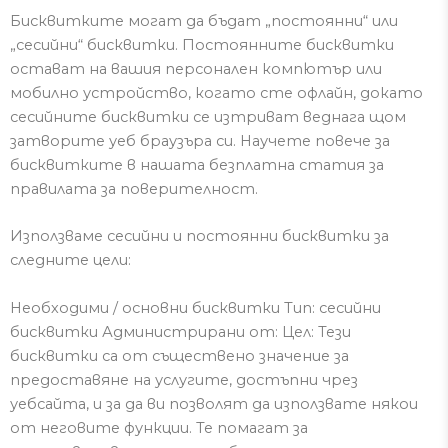
Бисквитките могат да бъдат „постоянни“ или
„
сесийни
“ бисквитки.
Постоянните бисквитки
остават на вашия персонален компютър или
мобилно устройство, когато сте офлайн, докато
сесийните
бисквитки се изтриват веднага щом
затворите уеб браузъра си.
Научете повече за
бисквитките в нашата безплатна статия за
правилата за поверителност.
Използваме
сесийни
и постоянни бисквитки за
следните цели:
Необходими / основни бисквитки Тип:
сесийни
бисквитки
Администрира
ни от
: Цел: Тези
бисквитки са от съществено значение за
предоставяне на услугите, достъпни чрез
уебсайта, и за да ви позволят да използвате някои
от неговите функции.
Те помагат за