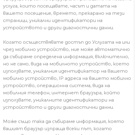
услуга, които посещавате, часът и
датата на
вашето посещение, времето, прекар
ано на тези
страници, уникални
идентификатори на
устройството и други диагностични данни.
Когато осъществявате достъп до Услугата на или
чрез мобилно устройство, ние може автоматично
да събираме определена информация, включително,
но не само, вида на мобилното устройство, което
използвате, уникалния идентификатор на вашето
мобилно устройство, IP адреса на вашето мобилно
устройство, операционна система, вида на
мобилния телефон, интернет браузъра, който
използвате, уникалните идентификатори на
устройството и други диагностични данни.
Може също така да събираме информация, която
вашият браузър изпраща всеки път, когато