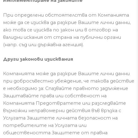
Имплементиране на законите
При определени обстоятелства от Компанията
може да се изисква да разкрие
Вашите лични данни,
ако това се изисква
по закон или в отговор на
валидни искания от страна на публични органи
(напр. съд или държавна агенция).
Други законови изисквания
Компанията може да разкрие
Вашите лични данни
при добросъвестно
убеждение, че такова действие
е необходимо за:
Спазвайте правното задължение
Защитавайте права или собственост
на
Компанията Предотврат
ете
или разследва
йте
възможни неправомерни действия във връзка с
Услугата Защит
ете
личната безопасност на
потребителите на Услугата или
обществеността Защит
ете от
правна