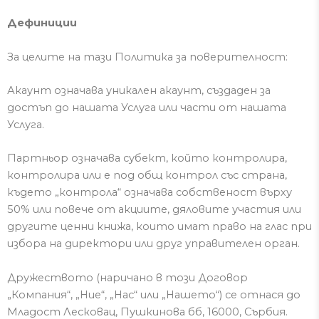
Дефиниции
За целите на тази Политика за поверителност:
Акаунт означава уникален акаунт, създаден за
достъп до нашата Услуга или части от нашата
Услуга.
Партньор означава субект, който контролира,
контролира или е под общ контрол със страна,
където „контрол
а
“ означава собственост върху
50% или повече от акциите, дяловите участия или
други
те
ценни книжа, които имат право на глас при
избора на директори или друг управителен орган.
Дружеството (наричано в то
зи
Договор
„
Компания
“, „Ние“, „Нас“ или „Нашето“) се отнася до
Младост Лесковац,
Пушкинова
бб
, 16000, Сърбия.