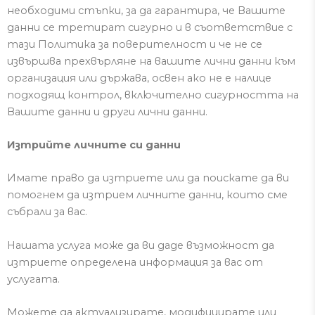
необходими стъпки, за да гарантира, че
В
ашите
данни се третират сигурно и в съответствие с
тази Политика за поверителност и че не се
извършва прехвърляне на вашите лични данни към
организация или държава, освен ако не е налице
подходящ контрол, включително сигурността на
В
ашите данни и други лични данни.
Изтрийте личните си данни
Имате право да изтриете или да поискате да ви
помогнем да изтрием личните данни, които сме
събрали за вас
.
Нашата услуга може да ви даде възможност да
изтриете определена информация за вас от
услугата.
Можете да актуализирате, модифицирате или