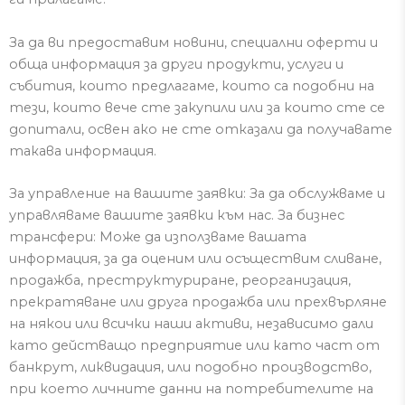
За да ви предоставим новини, специални оферти и
обща информация за други продукти, услуги и
събития, които предлагаме, които са подобни на
тези, които вече сте закупили
или за които сте се
допитали
, освен ако не сте отказали да получавате
такава информация.
За управление на вашите заявки: За да обслужваме и
управляваме вашите заявки към нас.
За бизнес
трансфери: Може да използваме вашата
информация, за да оценим или осъществим сливане,
продажба, преструктуриране, реорганизация,
прекратяване или друга продажба или прехвърляне
на някои или всички наши активи, независимо дали
като действащо предприятие или като част от
банкрут, ликвидация, или подобно производство,
при което личните данни на потребителите на