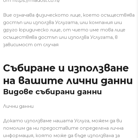
от https://mladost.co.rs/
Вие означава физическото лице, което осъществява
достъп или използва Услугата, или компания или
друго юридическо
лице, от чието име това лице
осъществява достъп или използва Услугата, в
зависимост от случая
Събиране и използване
на вашите лични данни
Видове събирани данни
Лични данни
Докато използваме нашата Услуга, може
м
да ви
помолим да ни предоставите определена лична
информация, която може да бъде използвана за