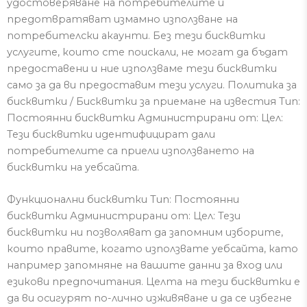
удостоверяване на потребителите и
предотвратяват измамно използване на
потребителски акаунти.
Без тези бисквитки
услугите, които сте поискали, не могат да бъдат
предоставени и ние използваме тези бисквитки
само за да ви предоставим тези услуги.
Политика за
бисквитки / Бисквитки за приемане на известия Тип:
По
стоянни бисквитки Администрира
ни от
: Цел:
Тези бисквитки
идентифицират дали
потребителите са приели използването на
бисквитки на уебсайта.
Функционални бисквитки Тип: Постоянни
бисквитки Администрирани от: Цел: Тези
бисквитки ни позволяват да запомним изборите,
които правите, когато използвате уебсайта, като
например запомняне на вашите данни за вход или
езикови предпочитания.
Целта на тези бисквитки е
да ви осигурят по-лично изживяване и да се избегне