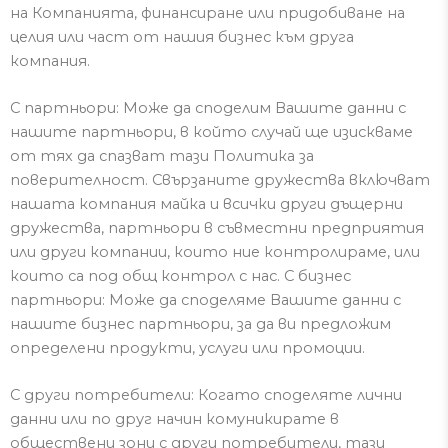
на К
омпанията, финансиране или придобиване на
целия или част от нашия бизнес към друга
компания.
С партньори: Може да споделим
Вашите данни
с
нашите партньори, в който случай ще изискваме
от тях да спазват тази Политика за
поверителност.
Свързаните дружества включват
нашата компания майка и всички други дъщерни
дружества, партньори в съвместни предприятия
или други компании, които ние контролираме
,
или
които са под общ контрол с нас.
С бизнес
партньори: Може да споделяме
Вашите данни
с
нашите бизнес партньори, за да ви предложим
определени продукти, услуги или промоции.
С други потребители: Когато споделяте
лични
данни
или по друг начин комуникирате в
обществени зони с други потребители, тази