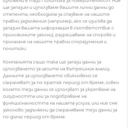
изложени в тази Политика за поверителност.
Ние
ще запазим и използваме ваш
ите
личн
и
данни
до
степента, необходима за спазване на нашите
правни задължения (например, ако се изисква да
запазим вашата информация в съответствие с
приложимите закони), разрешаване на спорове и
прилагане на нашите правни споразумения и
политики.
Компанията също така ще запази данни за
използването за целите на вътрешния анализ.
Данните за използването обикновено се
съхраняват за по-кратък период от време, освен
когато тези данни се използват за укрепване на
сигурността или за подобряване на
функционалността на нашата услуга, или ние сме
законово задължени да съхраняваме тези данни за
по-дълъг период от време.