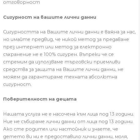
отговорност
Сигурност на вашите лични данни
Сигурността на
Вашите лични данни е важна за нас,
но имайте предвид, че никой метод за предаване
през интернет или метод за електронно
съхранение не е 100% сигурен.
Въпреки че се
стремим да използваме търговски приемливи
средства за защита на
Вашите лични данни
, не
можем да гарантир
аме
техната
абсолютна
сигурност.
Поверителност на децата
Нашата услуга не е насочена към лица под 13 години.
Ние не събираме
лични данни
от лица под 13 години.
Ако сте родител или настойник и знаете, че
детето ви ни е предоставило личн
и
данни
, моля,