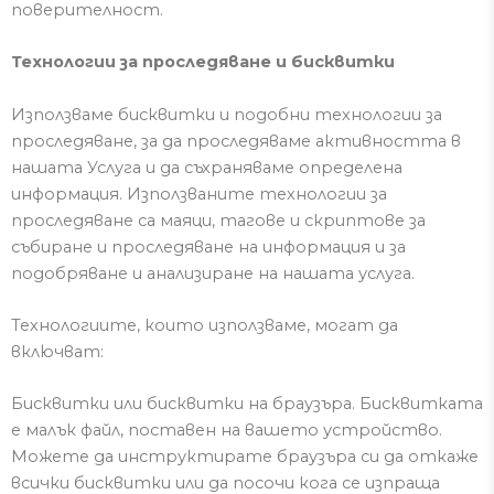
поверителност.
Технологии за проследяване и бисквитки
Използваме бисквитки и подобни технологии за
проследяване, за да проследяваме активността в
нашата Услуга и да съхраняваме определена
информация.
Използваните технологии за
проследяване са маяци, тагове и скриптове за
събиране и проследяване на информация и за
подобряване и анализиране на нашата услуга.
Технологиите, които използваме, могат да
включват:
Бисквитки или бисквитки на браузъра.
Бисквитката
е малък файл, поставен на вашето устройство.
Можете да инструктирате браузъра си да откаже
всички бисквитки или да посочи кога се изпраща