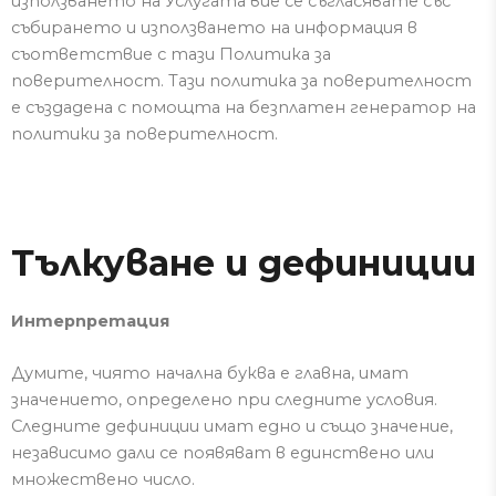
използването на Услугата вие се съгласявате със
събирането и използването на информация в
съответствие с тази Политика за
поверителност.
Тази политика за поверителност
е създадена с помощта на безплатен генератор на
политики за поверителност.
Тълкуване и дефиниции
Интерпретация
Думите, чиято начална буква е главна, имат
значението, определено при следните условия.
Следните дефиниции имат едно и също значение,
независимо дали се появяват в единствено или
множествено число.