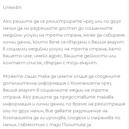
LinkedIn
Ако решите да се регистрирате чрез или по друг
начин да ни разрешите достъп до
социални
те
медийни услуги на трет
а
стран
а
, може да събираме
личн
и данни
, ко
и
то вече
са
свързан
и
с вашия акаунт
в социални медийни услуги на трета страна, като
вашето име, имейл адрес, вашите дейности или
контакт списък, свързан с този акаунт.
Можете също така
да имате опция
да споделите
допълнителна информация с Компанията
чрез
вашия акаунт в социалните медии
на трета
страна.
Ако решите да предоставите такава
информация и лични данни, по време на регистрация
или по друг начин, вие давате разрешение на
Компанията да ги използва, споделя и съхранява по
начин, съвместим с тази Политика за