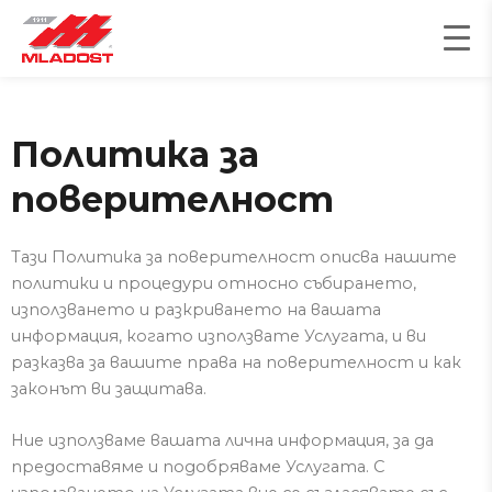
Skip
to
content
Политика за
поверителност
Тази Политика за поверителност описва нашите
политики и процедури относно събирането,
използването и разкриването на вашата
информация, когато използвате Услугата, и ви
разказва за вашите права на поверителност и как
законът ви защитава.
Ние използваме вашата лична информация, за да
предоставяме и подобряваме Услугата.
С