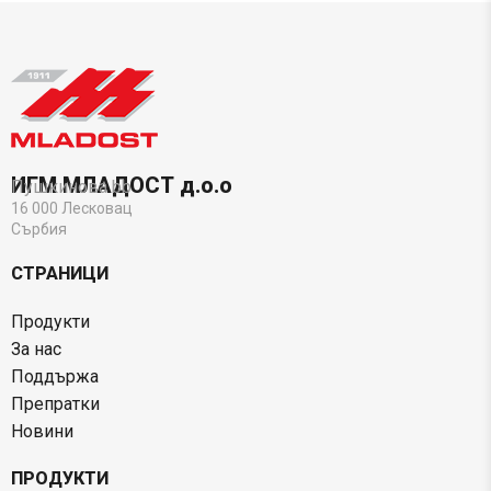
ИГМ МЛАДОСТ д.о.о
Пушкинова bb
16 000 Лесковац
Сърбия
СТРАНИЦИ
Продукти
За нас
Поддържа
Препратки
Новини
ПРОДУКТИ