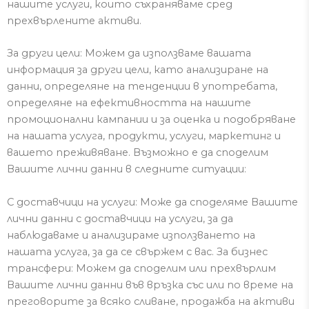
нашите услуги, които съхраняваме сред
прехвърлените активи.
За други цели: Можем да използваме вашата
информация за други цели, като анализиране на
данни, определяне на тенденции в употребата,
определяне на ефективността на нашите
промоционални кампании и за оценка и подобряване
на нашата услуга, продукти, услуги, маркетинг и
вашето преживяване.
Възможно е да споделим
В
аш
ите
личн
и
данни
в следните ситуации:
С доставчици на услуги: Може да споделяме
Вашите
лични данни
с доставчици на услуги, за да
наблюдаваме и анализираме използването на
нашата услуга, за да се свържем с вас.
За бизнес
трансфери: Можем да споделим или прехвърлим
Вашите лични данни във връзка със или по
време на
преговорите за всяко сливане, продажба на активи