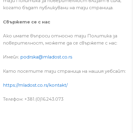
тази Политика за поверителност влизат в сила,
когато бъдат публикувани на тази страница.
Свържете се с нас
Ако имате въпроси относно тази Политика за
поверителност, можете да се свържете с нас:
Имейл:
podrska@mladost.co.rs
Като посетите тази страница на нашия уебсайт:
https://mladost.co.rs/kontakt/
Телефон
: +381.(0)16.243.073