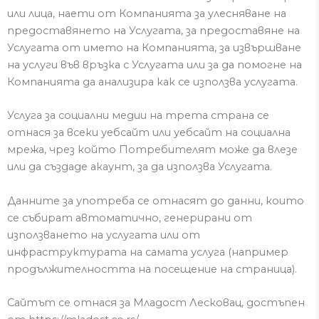
или лица, наети от Компанията за улесняване на
предоставянето на Услугата, за предоставяне на
Услугата от името на Компанията, за извършване
на услуги във връзка с Услугата
или за да помогне на
Компанията да анализира как се използва услугата.
Услуга за социални медии на трета страна се
отнася за всеки уебсайт или уебсайт на
социална
мрежа, чрез който Потребителят може да влезе
или да създаде акаунт, за да използва Услугата.
Данните за употреба се отнасят до данни, които
се събират автоматично, генерирани от
използването на услугата или от
инфраструктурата на самата
услуга (например
продължителността на посещение на страница).
Сайтът се отнася за Младост Лесковац, достъпен