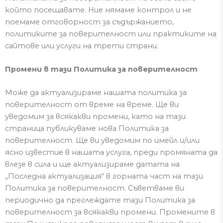
който посещавате.
Ние нямаме контрол и не
поемаме отговорност за съдържанието,
политиките за поверителност или практиките на
сайтове или услуги на трети страни.
Промени в тази Политика за поверителност
Може да актуализираме нашата политика за
поверителност от време на време.
Ще ви
уведомим за всякакви промени, като
на тази
страница
публикуваме нова Политика за
поверителност.
Ще ви уведомим по имейл и/или
ясно известие в нашата услуга, преди промяната да
влезе в сила и ще актуализираме датата на
„Последна
актуализация“ в горната част на тази
Политика за поверителност.
Съветваме ви
периодично да преглеждате тази Политика за
поверителност за всякакви промени.
Промените в