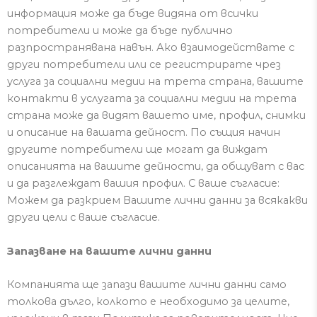
информация може да бъде видяна от всички
потребители и може да бъде публично
разпространявана навън.
Ако взаимодействате с
други потребители или се регистрирате чрез
услуга за социални медии на трета страна, вашите
контакти в услугата за социални медии на трета
страна може да видят вашето име, профил, снимки
и описание на вашата дейност.
По същия начин
другите потребители ще могат да виждат
описания
та
на вашите дейности, да общуват с вас
и да разглеждат вашия профил.
С ваше съгласие:
Можем да разкрием
В
аш
ите
личн
и
данни
за всякакви
други цели с ваше съгласие.
Запазване на вашите лични данни
Компанията
ще запази вашите лични данни само
толкова дълго, колкото е необходимо за целите,