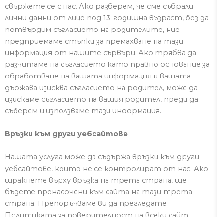
свържете се с нас.
Ак
о разберем, че сме събрали
лични
данни
от лице под 13-годишна възраст, без да
потвърдим съгласието на родителите, ние
предприемаме стъпки за премахване на тази
информация от нашите сървъри.
Ако трябва да
разчитаме на съгласието като правно основание за
обработване на вашата информация и вашата
държава изисква съгласието на родител, може да
изискаме съгласието на вашия родител, преди да
съберем и използваме тази информация.
Връзки към други уебсайтове
Нашата услуга може да съдържа връзки към други
уебсайтове, които не се контролират от нас.
Ако
щракнете върху връзка на трета страна, ще
бъдете пренасочени към сайта на тази трета
страна.
Препоръчваме ви да прегледате
Политиката за поверителност на всеки сайт,