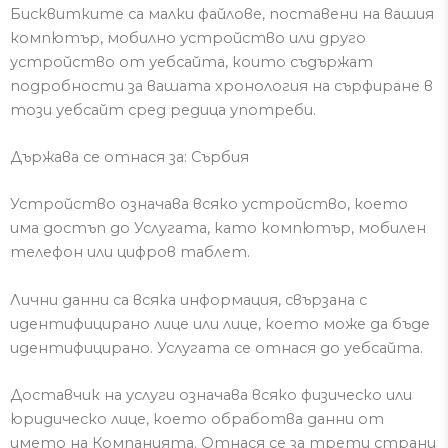
Бисквитките са малки файлове, поставени на вашия
компютър, мобилно устройство или друго
устройство от уебсайт
а
, които съдържат
подробности за вашата хронология на сърфиране в
този уебсайт сред редица употреби.
Държава се отнася за: Сърбия
Устройство означава всяко устройство, което
има достъп до Услугата, като компютър, мобилен
телефон или цифров таблет.
Лични данни са всяка информация, свързана с
идентифицирано лице или лице, което може да бъде
идентифицирано.
Услугата се отнася до уебсайта.
Доставчик на услуги означава всяко физическо или
юридическо лице, което обработва данни от
името на Компанията.
Отнася се за трети страни