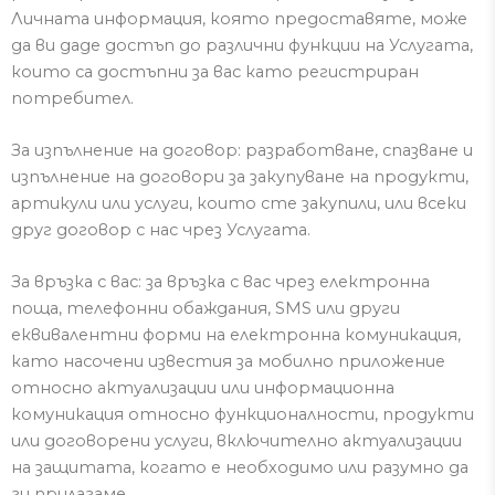
Личната информация, която предоставяте, може
да ви даде достъп до различни функции на Услугата,
които са достъпни за вас като регистриран
потребител.
За изпълнение на договор:
разработване, спазване и
изпълнение на договори за закупуване на продукти,
артикули или услуги, които сте закупили, или всеки
друг договор с нас чрез Услугата.
За връзка с вас: за връзка с вас чрез електронна
поща, телефонни обаждания, SMS или други
еквивалентни форми на електронна комуникация,
като насочени известия за мобилно приложение
относно актуализации или информационна
комуникация относно функционалности, продукти
или договорени услуги, включително актуализации
на защитата, когато е необходимо или разумно да
ги прилагаме.