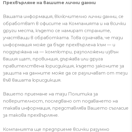
Прехвърляне на вашите лични данни
Вашата информация, включително лични данни, се
обработват в офисите на Компанията и на всички
други места, където се намират страните,
участващи в обработката.
Това означава, че тази
информация може да бъде прехвърлена към — и
поддържана на — компютри, разположени извън
вашия щат, провинция, държава или друга
правителствена юрисдикция, където законите за
защита на данните може да
се различават от тези
във вашата юрисдикция.
Вашето приемане на тази Политика за
поверителност, последвано от подаването на
такава информация, представлява Вашето съгласие
за такова прехвърляне.
Компанията ще предприеме всички разумно