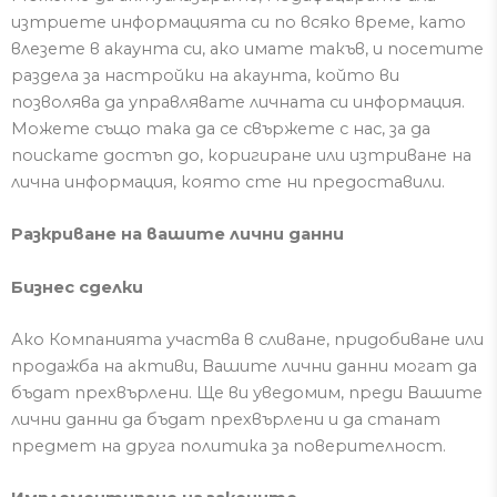
изтриете информацията си по всяко време, като
влезете в акаунта си, ако имате такъв, и посетите
раздела за настройки на акаунта, който ви
позволява да управлявате личната си информация.
Можете също така да се свържете с нас, за да
поискате достъп до, коригиране или изтриване на
лична информация, която сте ни предоставили.
Разкриване на вашите лични данни
Бизнес сделки
Ако Компанията участва в сливане, придо
биване или
продажба на активи, В
аш
ите лични данни
мо
гат да
бъдат прехвърлени
.
Ще ви уведомим, преди
Вашите
лични данни да бъдат прехвърлени и да станат
предмет на друга политика за поверителност.