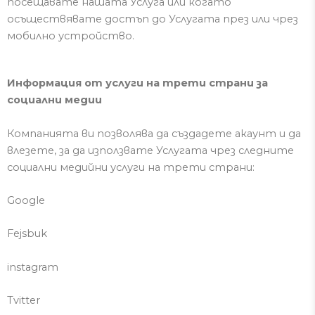
посещавате нашата Услуга или когато
осъществявате достъп до Услугата през или чрез
мобилно устройство.
Информация от услуги на трети страни за
социални медии
Компанията ви позволява да създадете акаунт и да
влезете, за да използвате Услугата чрез следните
социални медийни услуги на трети страни:
Google
Fejsbuk
instagram
Tvitter