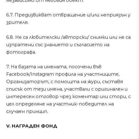
независимо от неговия обект.
6.7. Предизвикват отвращение и/или неприязън у
зрителя.
6.8. Не са любителски /авторски/ снимки или не са
изпратени със знанието и съгласието на
фотографа.
7. На базата на имената, посочени във
Facebook/Instagram профилa на участниците,
Организаторът, с помощта на жури, съставя
списък от тези имена, участвали с оригинален и
интересен отговор чрез коментар или стори, с
цел определяне на участник-победител на
случаен принцип.
V. НАГРАДЕН ФОНД