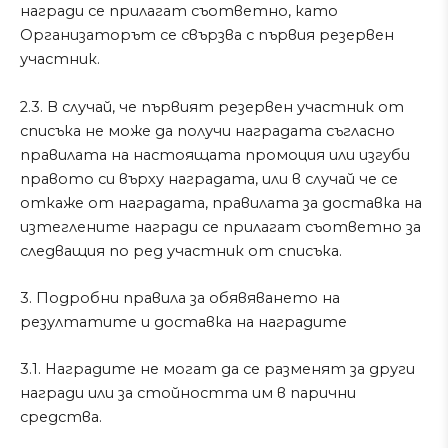
награди се прилагат съответно, като
Организаторът се свързва с първия резервен
участник.
2.3. В случай, че първият резервен участник от
списъка не може да получи наградата съгласно
правилата на настоящата промоция или изгуби
правото си върху наградата, или в случай че се
откаже от наградата, правилата за доставка на
изтеглените награди се прилагат съответно за
следващия по ред участник от списъка.
3. Подробни правила за обявяването на
резултатите и доставка на наградите
3.1. Наградите не могат да се разменят за други
награди или за стойността им в парични
средства.