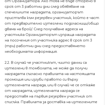
от Организатора. Ако това не бъде сторено в
срок от 3 работни дни след обявяване на
спечелилите наградата, организаторът
пристъпва към резервен участник, който е част
от предварително изтеглени подгласници/общо
двама на брой/. След получаване адреса на
участника Организаторът изпраща наградата
на посочения от участника адрес в срок от 3
(три) работни дни след предоставянето
необходимата информация.
2.2. В случай че участникът, чиито данни са
изтеглени в томболата, не може да получи
наградата съгласно правилата на настоящата
промоция или изгуби правото си върху
изтеглената награда, или в случай че се откаже
от наградата, изтеглената награда се
предоставя на първия резервен участник от
списъка. Правилата за доставка на изтеглените