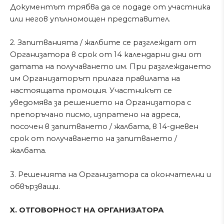
Документът трябва да се подаде от участника
или негов упълномощен представител.
2. Запитванията / жалбите се разглеждат от
Организатора в срок от 14 календарни дни от
датата на получаването им. При разглеждането
им Организаторът прилага правилата на
настоящата промоция. Участникът се
уведомява за решението на Организатора с
препоръчано писмо, изпратено на адреса,
посочен в запитването / жалбата, в 14-дневен
срок от получаването на запитването /
жалбата.
3. Решенията на Организатора са окончателни и
обвързващи.
X. ОТГОВОРНОСТ НА ОРГАНИЗАТОРА