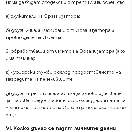
няма да бъдат споделяни с трети лица, освен със:
а) служители на Организатора;
б) други лица, ангажирани от Организатора в
провеждане на Играта;
в) обработващи от името на Организатора (ако
има такива);
г) куриерски служби с оглед предоставянето на
наградите на печелившите;
д) други трети лица, ако има законово изискване
за такова предоставяне или с оглед защитата на
легитимен интерес на Организатора или трето
лице.
VI. Колко дълго се пазят личните данни