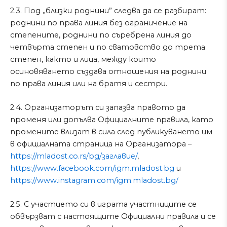
2.3. Под „близки роднини” следва да се разбират:
роднини по права линия без ограничение на
степените, роднини по съребрена линия до
четвърта степен и по сватовство до трета
степен, както и лица, между които
осиновяването създава отношения на роднини
по права линия или на братя и сестри.
2.4. Организаторът си запазва правото да
променя или допълва Официалните правила, като
промените влизат в сила след публикуването им
в официалната страница на Организатора –
https://mladost.co.rs/bg/заглавие/
,
https://www.facebook.com/igm.mladost.bg
и
https://www.instagram.com/igm.mladost.bg/
2.5. С участието си в играта участниците се
обвързват с настоящите Официални правила и се