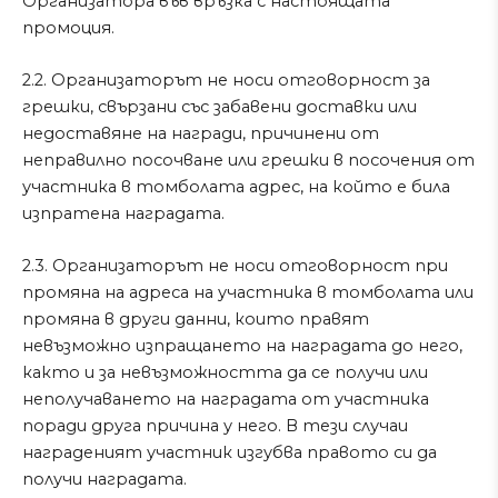
Организатора във връзка с настоящата
промоция.
2.2. Организаторът не носи отговорност за
грешки, свързани със забавени доставки или
недоставяне на награди, причинени от
неправилно посочване или грешки в посочения от
участника в томболата адрес, на който е била
изпратена наградата.
2.3. Организаторът не носи отговорност при
промяна на адреса на участника в томболата или
промяна в други данни, които правят
невъзможно изпращането на наградата до него,
както и за невъзможността да се получи или
неполучаването на наградата от участника
поради друга причина у него. В тези случаи
награденият участник изгубва правото си да
получи наградата.