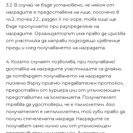
3.2. В случай че бъде установено, че някоя от
наградите е предоставена на лице, посочено в
чл.2, точка 2.2., раздел II по-горе, това лице ще
бъде пропуснато при разпределяне на
наградите. Организаторът има право да изисква
от участника да направи подходящо изявление
преди и след получаването на наградата.
4. Когато случаят позволява, при получаване/
доставка на наградите участниците са длъжни
да потвърдят получаването на наградата
писмено върху приемо-предавателен протокол,
предоставен от куриера или от упълномощен
представител на компанията. Получателят
трябва да удостовери, че e пълнолетен. Ако
получателят е непълнолетен, той губи право да
получи спечелената награда. Наградите се
получават само лично или от упълномощен
представител на участника. Липсата на