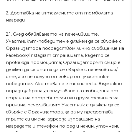
2. Доставка на изтеглените от томболата
награди
2.1. След обявяването на печелившите,
Участникът-победител е длъжен да се свърже с
Организатора посредством лично съобщение на
Facebook/Instagram страницата, където се
провежда промоцията; Организаторът също е
длъжен да се опита да се свърже с печелившия/
ите, ако не получи отговор от участника-
победител. Ако това не е технически възможно
поради забрана за получаване на съобщения от
страна на потребителя или друга техническа
причина, печелившият Участник е длъжен да се
свърже с Организатора, за да му предостави
трите си имена, адрес за изпращане на
наградата и телефон по ред и начин, уточнени