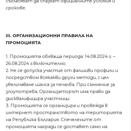
съгласяват да спазват официалните условия и
срокове.
III. ОРГАНИЗАЦИОННИ ПРАВИЛА НА
ПРОМОЦИЯТА
1. Промоцията обхваща периода: 14.08.2024 г. –
26.08.2024 г.включително.
2. Не се допуска участие от фалшиви профили и
посредством всякакви други методи, с цел
увеличаване шанса за печалба. При съмнение за
злоупотреба, Организаторът има право да
дисквалифицира участници.
3. Промоцията се организира и провежда в
интернет пространството на територията
на Република България. Спечелените от
промоцията награди се доставят само на