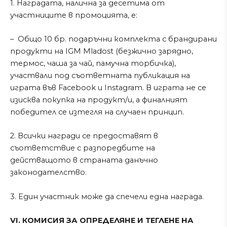
1. Наградата, налична за десетима от
участниците в промоцията, е:
– Общо 10 бр. подаръчни комплекта с брандирани
продукти на IGM Mladost (безжично зарядно,
термос, чаша за чай, памучна торбичка),
участвали под съответната публикация на
играта във Facebook и Instagram. В играта не се
изисква покупка на продукт/и, а финалният
победител се изтегля на случаен принцип.
2. Всички награди се предоставят в
съответствие с разпоредбите на
действащото в страната данъчно
законодателство.
3. Един участник може да спечели една награда.
VI. КОМИСИЯ ЗА ОПРЕДЕЛЯНЕ И ТЕГЛЕНЕ НА