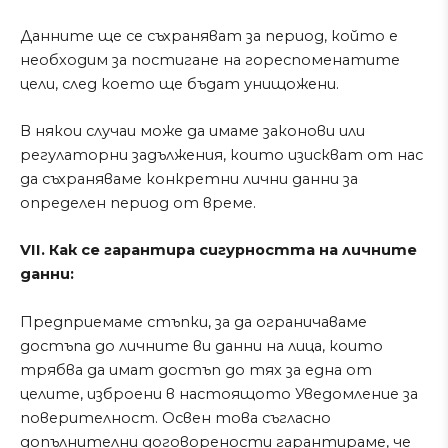
Данните ще се съхраняват за период, който е
необходим за постигане на гореспоменатите
цели, след което ще бъдат унищожени.
В някои случаи може да имаме законови или
регулаторни задължения, които изискват от нас
да съхраняваме конкретни лични данни за
определен период от време.
VII. Как се гарантира сигурността на личните
данни:
Предприемаме стъпки, за да ограничаваме
достъпа до личните ви данни на лица, които
трябва да имат достъп до тях за една от
целите, изброени в настоящото Уведомление за
поверителност. Освен това съгласно
допълнителни договорености гарантираме, че