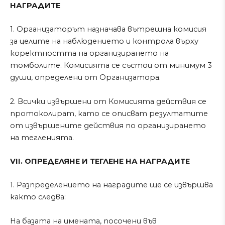
НАГРАДИТЕ
1. Организаторът назначава вътрешна комисия
за целите на наблюдението и контрола върху
коректността на организирането на
томболите. Комисията се състои от минимум 3
души, определени от Организатора.
2. Всички извършени от Комисията действия се
протоколират, като се описват резултатите
от извършените действия по организирането
на тегленията.
VII. ОПРЕДЕЛЯНЕ И ТЕГЛЕНЕ НА НАГРАДИТЕ
1. Разпределението на наградите ще се извършва
както следва:
На базата на имената, посочени във