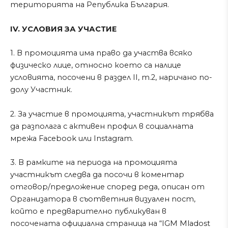
територията на Република България.
IV. УСЛОВИЯ ЗА УЧАСТИЕ
1. В промоцията има право да участва всяко
физическо лице, относно което са налице
условията, посочени в раздел II, т.2, наричано по-
долу Участник.
2. За участие в промоцията, участникът трябва
да разполага с активен профил в социалната
мрежа Facebook или Instagram.
3. В рамките на периода на промоцията
участникът следва да посочи в коментар
отговор/предложение според реда, описан от
Организатора в съответния визуален пост,
който е предварително публикуван в
посочената официална страница на “IGM Mladost