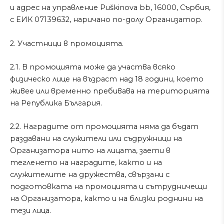
и адрес на управление Puškinova bb, 16000, Сърбия,
с ЕИК 07139632, наричанo по-долу Организатор.
2. Участници в промоцията.
2.1. В промоцията може да участва всяко
физическо лицe на възраст над 18 години, което
живее или временно пребивава на територията
на Република България.
2.2. Наградите от промоцията няма да бъдат
раздавани на служители или съдружници на
Организатора нито на лицата, заети в
тегленето на наградите, както и на
служителите на дружества, свързани с
подготовката на промоцията и сътрудничещи
на Организатора, както и на близки роднини на
тези лица.