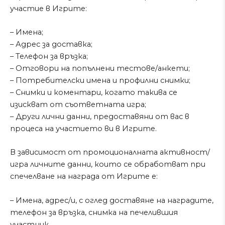
участие в Игрите:
– Имена;
– Адрес за доставка;
– Телефон за връзка;
– Отговори на попълнени тестове/анкети;
– Потребителски имена и профилни снимки;
– Снимки и коментари, когато такива се
изискват от съответната игра;
– Други лични данни, предоставяни от вас в
процеса на участието ви в Игрите.
В зависимост от промоционалната активност/
игра личните данни, които се обработват при
спечелване на награда от Игрите е:
– Имена, адрес/и, с оглед доставяне на наградите,
телефон за връзка, снимка на печелившия
участник