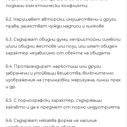
подкани към етнически конфликти;
6.2. Нарушават авторски, имуществени и други
права, заимстват чужди надписи и линкове.
6.3. Съдържат обидни думи, непристойни символи
и/или обидни жестове или пози, или имат обиден
характер независимо от обекта на обидата.
6.4. Пропагандират наркотици или други
забранени и упойващи вещества, включително
изображения на спринцовки, марихуана, линии прах
и др.
6.5. С порнографски характер, съдържащи
какъвто и да е предмет от порно индустрията.
6.6. Съдържат някаква форма на насилие