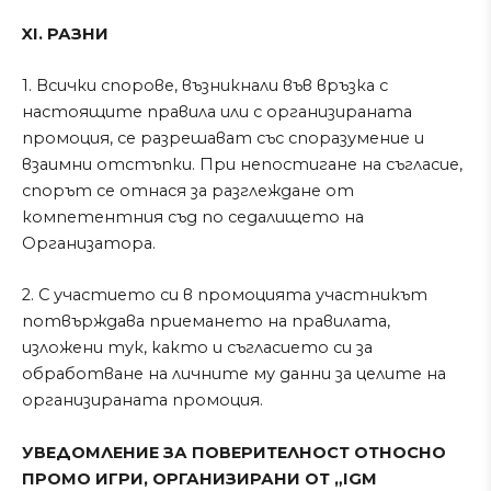
XI. РАЗНИ
1. Всички спорове, възникнали във връзка с
настоящите правила или с организираната
промоция, се разрешават със споразумение и
взаимни отстъпки. При непостигане на съгласие,
спорът се отнася за разглеждане от
компетентния съд по седалището на
Организатора.
2. С участието си в промоцията участникът
потвърждава приемането на правилата,
изложени тук, както и съгласието си за
обработване на личните му данни за целите на
организираната промоция.
УВЕДОМЛЕНИЕ ЗА ПОВЕРИТЕЛНОСТ ОТНОСНО
ПРОМО ИГРИ, ОРГАНИЗИРАНИ ОТ „IGM