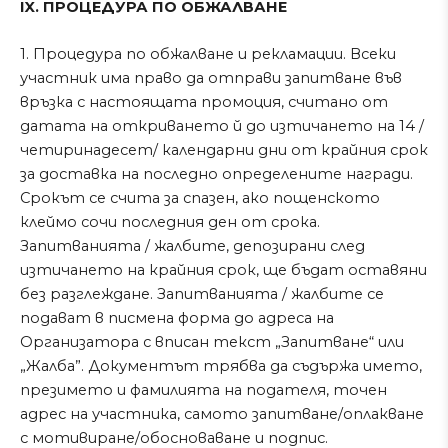
IX. ПРОЦЕДУРА ПО ОБЖАЛВАНЕ
1. Процедура по обжалване и рекламации. Всеки
участник има право да отправи запитване във
връзка с настоящата промоция, считано от
датата на откриването й до изтичането на 14 /
четиринадесет/ календарни дни от крайния срок
за доставка на последно определените награди.
Срокът се счита за спазен, ако пощенското
клеймо сочи последния ден от срока.
Запитванията / жалбите, депозирани след
изтичането на крайния срок, ще бъдат оставяни
без разглеждане. Запитванията / жалбите се
подават в писмена форма до адреса на
Организатора с вписан текст „Запитване“ или
„Жалба”. Документът трябва да съдържа името,
презимето и фамилията на подателя, точен
адрес на участника, самото запитване/оплакване
с мотивиране/обосноваване и подпис.