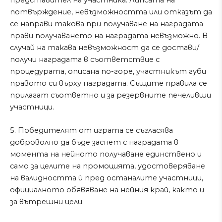
потвърждение, невъзможността или отказът да
се направи такова при получаване на наградата
прави получаването на наградата невъзможно. В
случай на такава невъзможност да се достави/
получи наградата в съответствие с
процедурата, описана по-горе, участникът губи
правото си върху наградата. Същите правила се
прилагат съответно и за резервните печеливши
участници.
5. Победителят от играта се съгласява
доброволно да бъде заснет с наградата в
момента на нейното получаване единствено и
само за целите на промоцията, удостоверяване
на валидността ѝ пред останалите участници,
официалното обявяване на нейния край, както и
за вътрешни цели.