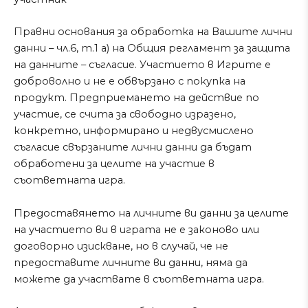
Правни основания за обработка на Вашите лични
данни – чл.6, т.1 а) на Общия регламент за защита
на данните – съгласие. Участието в Игрите е
доброволно и не е обвързано с покупка на
продукт. Предприемането на действие по
участие, се счита за свободно изразено,
конкретно, информирано и недвусмислено
съгласие свързаните лични данни да бъдат
обработени за целите на участие в
съответната игра.
Предоставянето на личните ви данни за целите
на участието ви в играта не е законово или
договорно изискване, но в случай, че не
предоставите личните ви данни, няма да
можете да участвате в съответната игра.