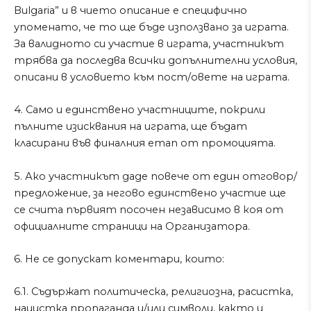
Bulgaria” и в чието описание е специфично
упоменато, че тo ще бъде използванo за играта.
За валидното си участие в играта, участникът
трябва да последва всички допълнителни условия,
описани в условието към пост/овете на играта.
4. Само и единствено участниците, покрили
пълните изисквания на играта, ще бъдат
класирани във финалния етап от промоцията.
5. Ако участникът даде повече от един отговор/
предложение, за негово единствено участие ще
се счита първият посочен независимо в коя от
официалните страници на Организатора.
6. Не се допускат коментари, които:
6.1. Съдържат политическа, религиозна, расистка,
нацистка пропаганда и/или символи, както и