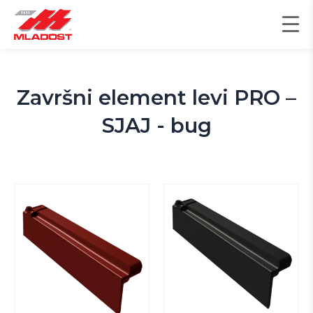
Skip
to
content
Završni element levi PRO –
SJAJ - bug