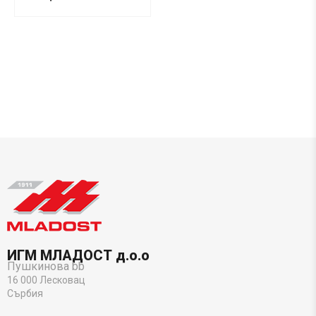
ИГМ МЛАДОСТ д.о.о
Пушкинова bb
16 000 Лесковац
Сърбия