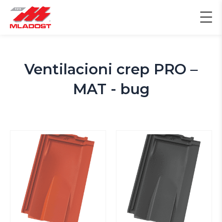
Skip
to
content
Ventilacioni crep PRO –
MAT - bug