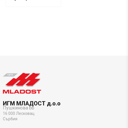
ИГМ МЛАДОСТ д.о.о
Пушкинова bb
16 000 Лесковац
Сърбия