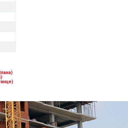
Плана)
)
тинце)