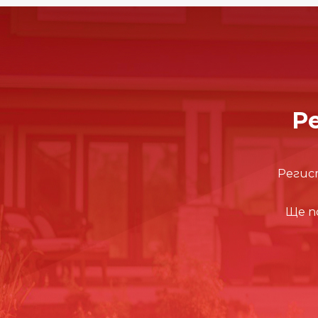
Ре
Регис
Ще п