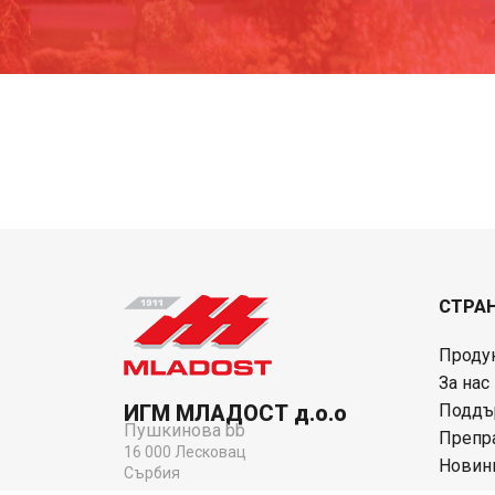
СТРА
Проду
За нас
ИГМ МЛАДОСТ д.о.о
Поддъ
Пушкинова bb
Препр
16 000 Лесковац
Новин
Сърбия