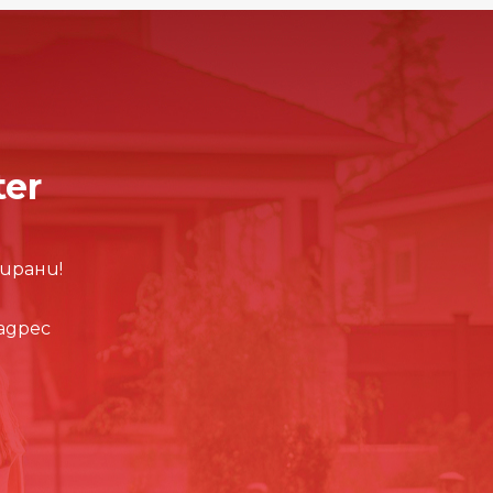
ter
ирани!
адрес