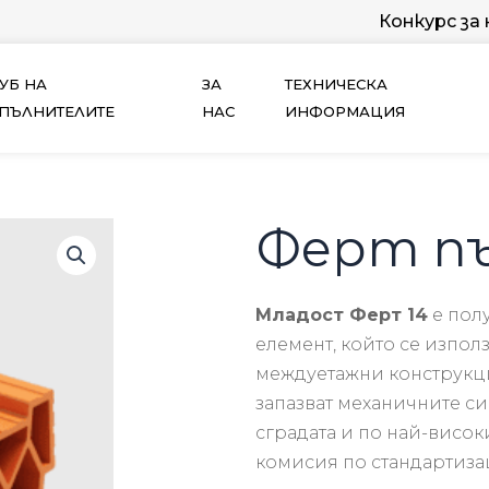
Конкурс за
УБ НА
ЗА
ТЕХНИЧЕСКА
ПЪЛНИТЕЛИТЕ
НАС
ИНФОРМАЦИЯ
Ферт пъ
Младост
Ферт
14
е
пол
елемент,
който
се
изпол
междуетажни
конструк
запазват
механичните
с
сградата
и по
най-висок
комисия
по
стандартиз