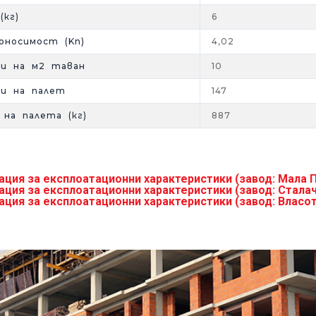
(кг)
6
оносимост (Kn)
4,02
ки на м2 таван
10
ки на палет
147
 на палета (кг)
887
ция за експлоатационни характеристики (завод: Мала 
ция за експлоатационни характеристики (завод: Сталач
ция за експлоатационни характеристики (завод: Власо