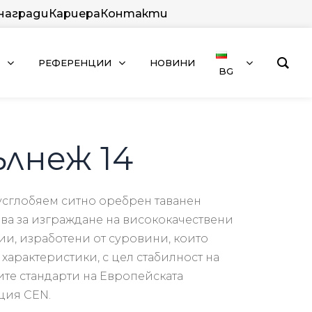
 награди
Кариера
Контакти
РЕФЕРЕНЦИИ
НОВИНИ
BG
лнеж 14
усглобяем
ситно
оребрен
таванен
зва
за
изграждане
на
висококачествени
ции
,
изработени
от
суровини
,
които
и
характеристики
, с цел стабилност на
ите
стандарти
на
Европейската
ация
CEN.