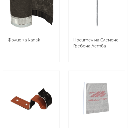
Фолио за капак
Носител на Слемено
Гребена Летва