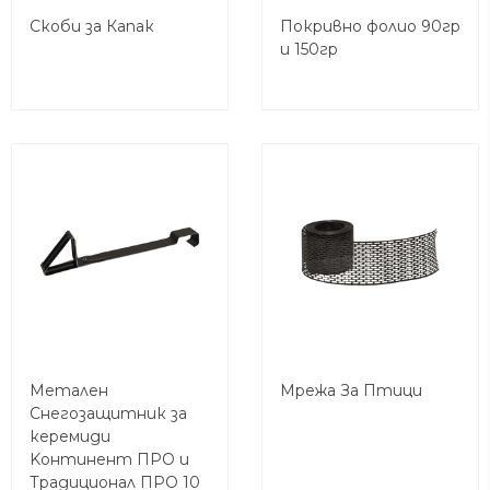
Скоби за Капак
Покривно фолио 90гр
и 150гр
Метален
Мрежа За Птици
Снегозащитник за
керемиди
Koнтинент ПРО и
Традиционал ПРО 10