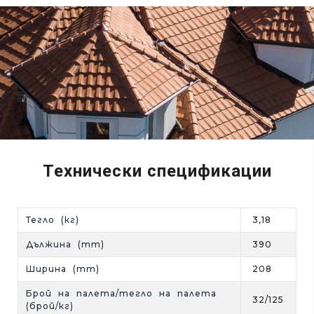
Технически спецификации
Тегло (кг)
3,18
Дължина (mm)
390
Ширина (mm)
208
Брой на палета/тегло на палета
32/125
(брой/кг)